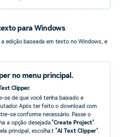
 texto para Windows
ar a edição baseada em texto no Windows, e
pper no menu principal.
Text Clipper.
re-se de que você tenha baixado e
putador. Após ter feito o download com
istre-se conforme necessário. Passe o
lha a opção desejada."
Create Project
".
a principal, escolha.t "
AI Text Clipper
".