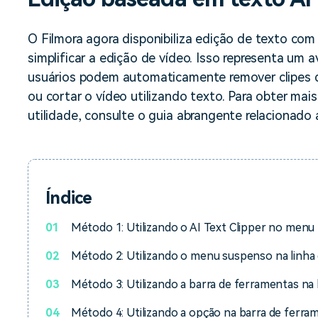
Ver todos os produtos
Teste Grátis
Teste Grátis
O Filmora agora disponibiliza edição de texto com 
Teste Grátis
simplificar a edição de vídeo. Isso representa um
usuários podem automaticamente remover clipes de
ou cortar o vídeo utilizando texto. Para obter ma
utilidade, consulte o guia abrangente relacionado a
Índice
01
Método 1: Utilizando o AI Text Clipper no menu p
02
Método 2: Utilizando o menu suspenso na linha
03
Método 3: Utilizando a barra de ferramentas na 
04
Método 4: Utilizando a opção na barra de ferram