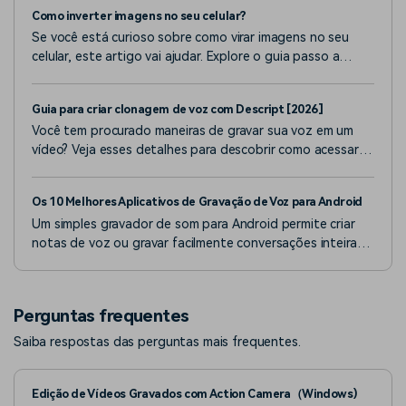
Como inverter imagens no seu celular?
Se você está curioso sobre como virar imagens no seu
celular, este artigo vai ajudar. Explore o guia passo a
passo para virar imagens no Android e iPhone e aprenda
mais dicas de edição de fotos.
Guia para criar clonagem de voz com Descript [2026]
Você tem procurado maneiras de gravar sua voz em um
vídeo? Veja esses detalhes para descobrir como acessar o
recurso de clonagem de voz do Descript AI.
Os 10 Melhores Aplicativos de Gravação de Voz para Android
Um simples gravador de som para Android permite criar
notas de voz ou gravar facilmente conversações inteiras.
Neste artigo, descobrimos alguns dos melhores
gravadores de voz gratuitos para Android.
Perguntas frequentes
Saiba respostas das perguntas mais frequentes.
Edição de Vídeos Gravados com Action Camera（Windows)