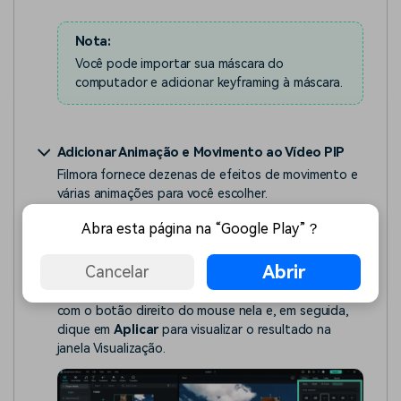
Nota:
Você pode importar sua máscara do
computador e adicionar keyframing à máscara.
Adicionar Animação e Movimento ao Vídeo PIP
Filmora fornece dezenas de efeitos de movimento e
várias animações para você escolher.
● Clique duas vezes no vídeo PIP na linha do tempo
Abra esta página na “Google Play”？
alterne do painel
Vídeo
para o painel
Animação
.
Abrir
Cancelar
● Clique duas vezes em uma predefinição de
animação ou predefinição de movimento, ou clique
com o botão direito do mouse nela e, em seguida,
clique em
Aplicar
para visualizar o resultado na
janela Visualização.