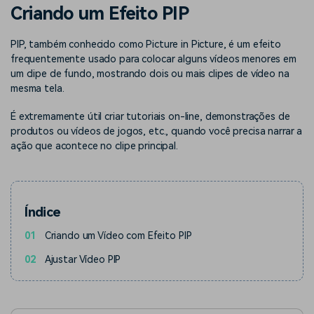
Buscar
Criando um Efeito PIP
Enciclopédia de Vídeo
Inspire-se com Filmora
PIP, também conhecido como Picture in Picture, é um efeito
Aprenda os termos técnicos
Encontre aqui o que outros
Programa de afiliados
de edição de vídeo
usuários criam com o Filmora
frequentemente usado para colocar alguns vídeos menores em
Acesse parcerias de nível
um clipe de fundo, mostrando dois ou mais clipes de vídeo na
empresarial
mesma tela.
Suporte
Hub de Criadores
Efeitos Especiais DIY
É extremamente útil criar tutoriais on-line, demonstrações de
Mostre sua criatividade
Crie efeitos de vídeo
produtos ou vídeos de jogos, etc., quando você precisa narrar a
Saiba mais
ilimitada com o Hub de
profissionais por conta
ação que acontece no clipe principal.
Criadores
própria
Comunidade
Índice
Blog
01
Criando um Vídeo com Efeito PIP
02
Ajustar Vídeo PIP