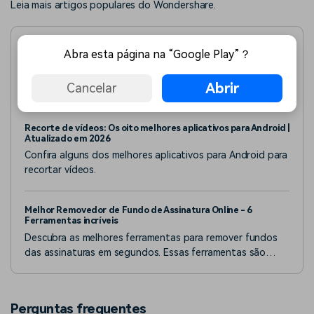
Leia mais artigos populares do Wondershare.
6 passos para remover facilmente a marca d'água do
Abra esta página na “Google Play”？
Snapchat do vídeo
O removedor avançado de objetos de IA do Wondershare
Abrir
Cancelar
Filmora permite que você remova marcas d'água do
Snapchat de vídeos. Experimente este incrível removedor
de marca d'água do Snapchat!
Recorte de vídeos: Os oito melhores aplicativos para Android |
Atualizado em 2026
Confira alguns dos melhores aplicativos para Android para
recortar vídeos.
Melhor Removedor de Fundo de Assinatura Online - 6
Ferramentas incríveis
Descubra as melhores ferramentas para remover fundos
das assinaturas em segundos. Essas ferramentas são
fáceis de usar e estão disponíveis para qualquer um.
Perguntas frequentes