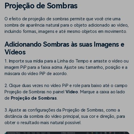
Buscar
Projeção de Sombras
Enciclopédia de Vídeo
Inspire-se com Filmora
O efeito de projeção de sombras permite que você crie uma
Aprenda os termos técnicos
Encontre aqui o que outros
Programa de afiliados
de edição de vídeo
usuários criam com o Filmora
sombra de aparência natural para o objeto adicionado ao vídeo,
Acesse parcerias de nível
incluindo formas, imagens e até mesmo objetos em movimento.
empresarial
Adicionando Sombras às suas Imagens e
Suporte
Hub de Criadores
Efeitos Especiais DIY
Vídeos
Mostre sua criatividade
Crie efeitos de vídeo
Saiba mais
ilimitada com o Hub de
profissionais por conta
1. Importe sua mídia para a Linha do Tempo e arraste o vídeo ou
Criadores
própria
imagem PiP para a faixa acima. Ajuste seu tamanho, posição e a
máscara do vídeo PiP de acordo.
Comunidade
2. Clique duas vezes no vídeo PiP e role para baixo até o campo
Projeção de Sombras no painel
Vídeo
. Marque a caixa ao lado
Blog
de
Projeção de Sombras
.
3. Ajuste as configurações da Projeção de Sombras, como a
distância da sombra do vídeo principal, sua cor e direção, para
obter o resultado mais natural possível.