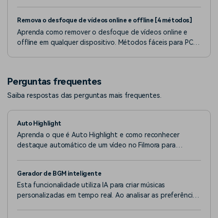
sem desfoque em passos simples. Leia o artigo para
aprender!
Remova o desfoque de vídeos online e offline [4 métodos]
Aprenda como remover o desfoque de vídeos online e
offline em qualquer dispositivo. Métodos fáceis para PC,
Mac, iPhones e Android. Obtenha vídeos nítidos e de alta
qualidade rapidamente!
Perguntas frequentes
Saiba respostas das perguntas mais frequentes.
Auto Highlight
Aprenda o que é Auto Highlight e como reconhecer
destaque automático de um vídeo no Filmora para
Windows.
Gerador de BGM inteligente
Esta funcionalidade utiliza IA para criar músicas
personalizadas em tempo real. Ao analisar as preferências
do usuário e o contexto do vídeo, ela gera trilhas sonoras
sob medida para diversas aplicações, como vídeos e