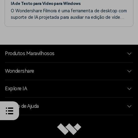
IA de Texto para Vídeo para Windows
jogos. Essa tecnologia, baseada em aprendizado
O Wondershare Filmora é uma ferramenta de desktop com
profundo, proporciona harmonia musical.
suporte de IA projetada para auxiliar na edição de vídeo
até o seu núcleo. Sua nova atualização V13 inclui muitos
recursos de edição de vídeo, e um deles é o Text-to-
Video com IA.
Produtos Maravilhosos
Wondershare
Explore IA
Centro de Ajuda