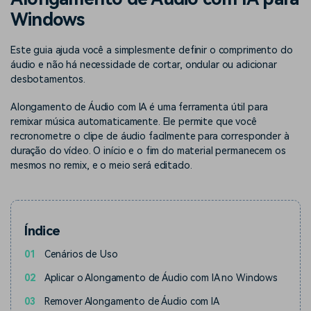
Buscar
Windows
Enciclopédia de Vídeo
Inspire-se com Filmora
Aprenda os termos técnicos
Encontre aqui o que outros
Este guia ajuda você a simplesmente definir o comprimento do
Programa de afiliados
de edição de vídeo
usuários criam com o Filmora
áudio e não há necessidade de cortar, ondular ou adicionar
Acesse parcerias de nível
empresarial
desbotamentos.
Alongamento de Áudio com IA é uma ferramenta útil para
Suporte
Hub de Criadores
Efeitos Especiais DIY
remixar música automaticamente. Ele permite que você
Mostre sua criatividade
Crie efeitos de vídeo
recronometre o clipe de áudio facilmente para corresponder à
Saiba mais
ilimitada com o Hub de
profissionais por conta
duração do vídeo. O início e o fim do material permanecem os
Criadores
própria
mesmos no remix, e o meio será editado.
Comunidade
Blog
Índice
01
Cenários de Uso
02
Aplicar o Alongamento de Áudio com IA no Windows
03
Remover Alongamento de Áudio com IA