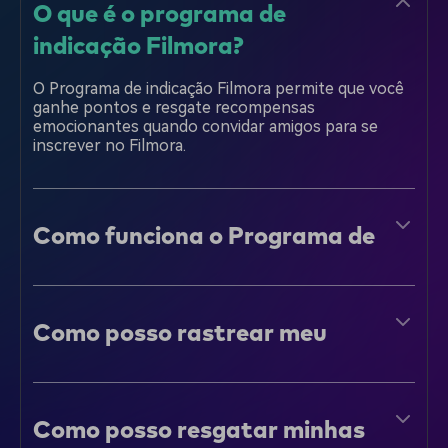
O que é o programa de
indicação Filmora?
O Programa de indicação Filmora permite que você
ganhe pontos e resgate recompensas
emocionantes quando convidar amigos para se
inscrever no Filmora.
Como funciona o Programa de
indicação Filmora?
Copie e compartilhe seu link exclusivo de indicação
com amigos.
Como posso rastrear meu
Quando seus amigos se inscrevam em uma conta
status de indicação?
Filmora usando seu link de indicação, você ganhará
pontos.
Você pode resgatar seus pontos para prêmios na
Você receberá atualizações regulares por e-mail
Central de recompensas de Filmora, como Créditos
sobre o status de suas indicações. Você também
Como posso resgatar minhas
de IA, acesso gratuito a Filmora, acesso gratuito a
pode verificar seu progresso de indicação a