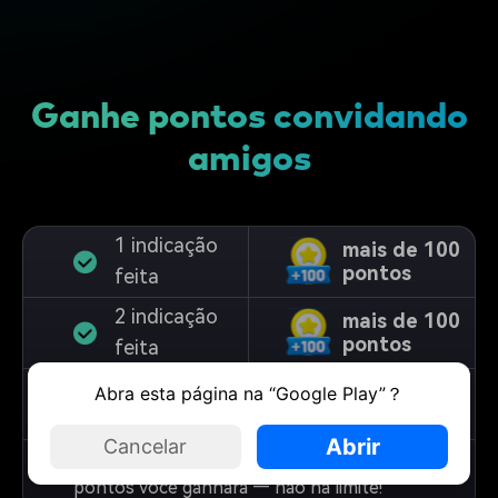
Ganhe pontos convidando
amigos
1 indicação
mais de 100
pontos
feita
2 indicação
mais de 100
pontos
feita
Abra esta página na “Google Play”？
...
...
Abrir
Cancelar
Quanto mais amigos você convidar, mais
pontos você ganhará — não há limite!