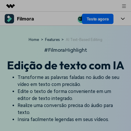
Filmora
Teste agora
Produtos em destaque
Criatividade digital com IA generativa
Produtos
Negócios
Utilitários
Home
>
Features
>
AI Text-Based Editing
Visão geral
Plataformas
IA
Sobre nós
#FilmoraHighlight
Soluções
Funcionalidades
Edição de texto com IA
Vídeo/Imagem
Sala de imprensa
Soluções
Recursos criativos
Áudio
Filmora para
Transforme as palavras faladas no áudio de seu
Loja
Recursos
vídeo em texto com precisão.
Textos
Criar
Edite o texto de forma conveniente em um
Suporte
Central de ajuda
editor de texto integrado.
Prompts de Vídeo
Tendências de Vídeo
Realize uma conversão precisa do áudio para
Mais de 100 prompts
Descubra as 10 principais
Preços
Entrar
texto.
populares para gerar vídeos
tendências de marketing de
Fale conosco
Histórias de clientes
Insira facilmente legendas em seus vídeos.
semelhantes em segundos
vídeo em 2025
Estamos aqui para ajudar
Veja como nossos clientes
alcançam sucesso