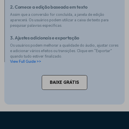
2. Comece a edição baseada em texto
Assim que a conversão for concluída, a janela de edição
aparecerá. Os usuários podem utilizar a caixa de texto para
pesquisar palavras específicas.
3. Ajustes adicionais e exportação
Os usuários podem melhorar a qualidade do áudio, ajustar cores
e adicionar vários efeitos ou transições. Clique em “Exportar”
quando tudo estiver finalizado.
View Full Guide >>
BAIXE GRÁTIS