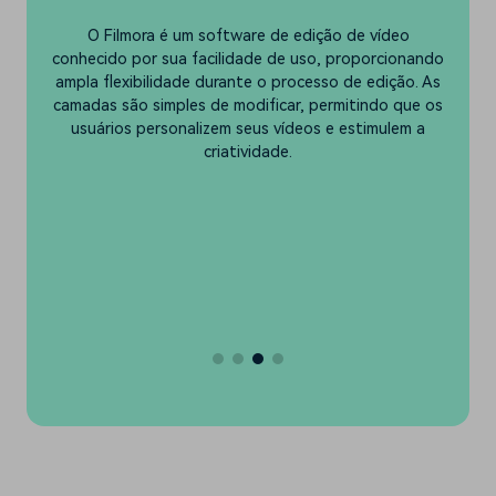
el
O Filmora é um software de edição de vídeo
io
conhecido por sua facilidade de uso, proporcionando
d
ampla flexibilidade durante o processo de edição. As
te
camadas são simples de modificar, permitindo que os
usuários personalizem seus vídeos e estimulem a
criatividade.
o
m
de
mo