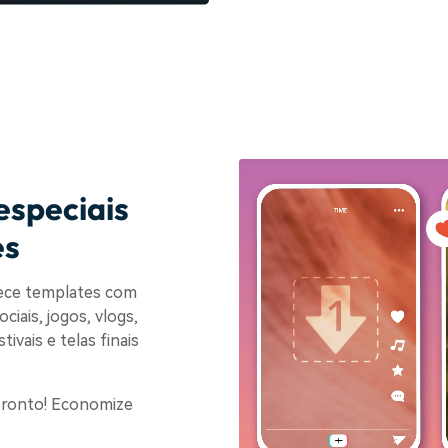
especiais
es
rece templates com
iais, jogos, vlogs,
vais e telas finais
 pronto! Economize