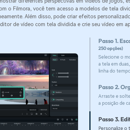
mostrar diferentes perspectivas em vídeos de jogos, es
om o Filmora, você tem acesso a modelos de tela dividi
neamente. Além disso, pode criar efeitos personaliza
ditor de vídeo com tela dividida e crie seu vídeo em a
Passo 1. Esc
250 opções)
Selecione o m
a tela em duas
linha do tempo
Passo 2. Org
Arraste e solt
a posição de ca
Passo 3. Edi
Personalize o 