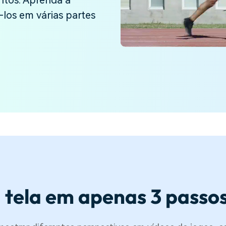
ntos. Aprenda a
Ver todos os produtos
i-los em várias partes
Teste Grátis
Teste Grátis
Teste Grátis
 tela em apenas 3 passo