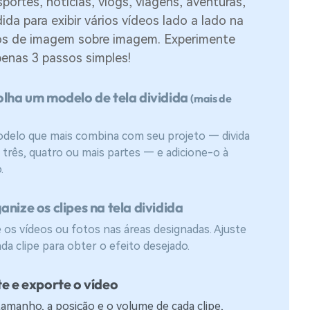
portes, notícias, vlogs, viagens, aventuras,
da para exibir vários vídeos lado a lado na
dos de imagem sobre imagem. Experimente
penas 3 passos simples!
olha um modelo de tela dividida
(mais de
odelo que mais combina com seu projeto — divida
, três, quatro ou mais partes — e adicione-o à
.
anize os clipes na tela dividida
e os vídeos ou fotos nas áreas designadas. Ajuste
da clipe para obter o efeito desejado.
te e exporte o vídeo
tamanho, a posição e o volume de cada clipe,