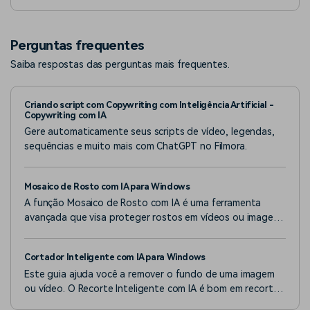
recurso de clonagem de voz do Descript AI.
Perguntas frequentes
Saiba respostas das perguntas mais frequentes.
Criando script com Copywriting com Inteligência Artificial -
Copywriting com IA
Gere automaticamente seus scripts de vídeo, legendas,
sequências e muito mais com ChatGPT no Filmora.
Mosaico de Rosto com IA para Windows
A função Mosaico de Rosto com IA é uma ferramenta
avançada que visa proteger rostos em vídeos ou imagens
de forma automática. Utilizando tecnologia inteligente,
esta funcionalidade pode rastrear e cobrir rostos em
Cortador Inteligente com IA para Windows
tempo real, garantindo que a privacidade é
Este guia ajuda você a remover o fundo de uma imagem
ou vídeo. O Recorte Inteligente com IA é bom em recortar
uma imagem e tem um bom desempenho na identificação