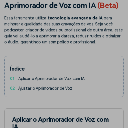
Buscar
Aprimorador de Voz com IA
(Beta)
Enciclopédia de Vídeo
Inspire-se com Filmora
Essa ferramenta utiliza
tecnologia avançada de IA
para
Aprenda os termos técnicos
Encontre aqui o que outros
Programa de afiliados
de edição de vídeo
usuários criam com o Filmora
melhorar a qualidade das suas gravações de voz. Seja você
Acesse parcerias de nível
podcaster, criador de vídeos ou profissional de outra área, este
empresarial
guia vai ajudá-lo a aprimorar a clareza, reduzir ruídos e otimizar
o áudio, garantindo um som polido e profissional.
Suporte
Hub de Criadores
Efeitos Especiais DIY
Mostre sua criatividade
Crie efeitos de vídeo
Saiba mais
ilimitada com o Hub de
profissionais por conta
Criadores
própria
Índice
Comunidade
01
Aplicar o Aprimorador de Voz com IA
Blog
02
Ajustar o Aprimorador de Voz
Aplicar o Aprimorador de Voz com
IA