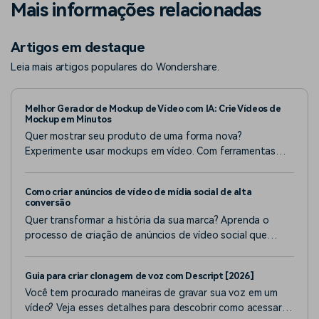
Mais informações relacionadas
Artigos em destaque
Leia mais artigos populares do Wondershare.
Melhor Gerador de Mockup de Vídeo com IA: Crie Vídeos de
Mockup em Minutos
Quer mostrar seu produto de uma forma nova?
Experimente usar mockups em vídeo. Com ferramentas
fáceis e Inteligência Artificial, você pode criá-los em
apenas alguns passos. Este artigo vai te mostrar como.
Como criar anúncios de vídeo de mídia social de alta
conversão
Quer transformar a história da sua marca? Aprenda o
processo de criação de anúncios de vídeo social que
ressoem e envolvem em plataformas sociais.
Guia para criar clonagem de voz com Descript [2026]
Você tem procurado maneiras de gravar sua voz em um
vídeo? Veja esses detalhes para descobrir como acessar o