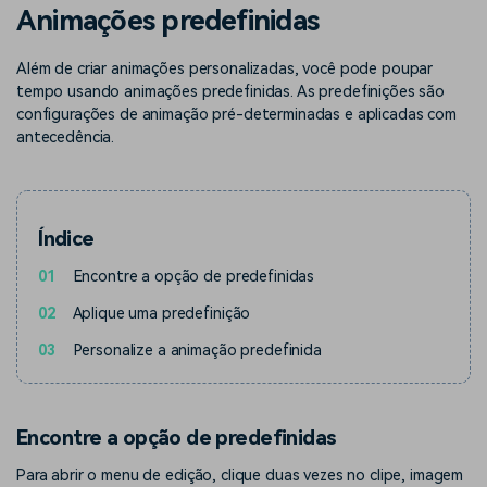
Buscar
Animações predefinidas
Enciclopédia de Vídeo
Inspire-se com Filmora
Além de criar animações personalizadas, você pode poupar
Aprenda os termos técnicos
Encontre aqui o que outros
Programa de afiliados
de edição de vídeo
usuários criam com o Filmora
tempo usando animações predefinidas. As predefinições são
Acesse parcerias de nível
configurações de animação pré-determinadas e aplicadas com
empresarial
antecedência.
Suporte
Hub de Criadores
Efeitos Especiais DIY
Mostre sua criatividade
Crie efeitos de vídeo
Saiba mais
ilimitada com o Hub de
profissionais por conta
Índice
Criadores
própria
01
Encontre a opção de predefinidas
Comunidade
02
Aplique uma predefinição
Blog
03
Personalize a animação predefinida
Encontre a opção de predefinidas
Para abrir o menu de edição, clique duas vezes no clipe, imagem