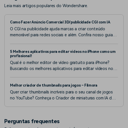
Leia mais artigos populares do Wondershare.
Como Fazer Anúncio Comercial 3D/publicidade CGI com IA
O CGI na publicidade ajuda marcas a criar conteúdo
memorável para redes sociais e além. Confira nosso guia
para aprender como criar anúncios em CGI e ver exemplos
que funcionam.
5 Melhores aplicativos para editar vídeos no iPhone como um
profissional!
Qual é o melhor editor de vídeo gratuito para iPhone?
Buscando os melhores aplicativos para editar vídeos no
iPhone sem complicação? Este artigo está aqui para te
ajudar!
Melhor criador de thumbnails para jogos – Filmora
Quer criar thumbnails incríveis para o seu canal de jogos
no YouTube? Conheça o Criador de miniaturas com IA do
Filmora, a melhor ferramenta para miniaturas que chamam
atenção.
Perguntas frequentes