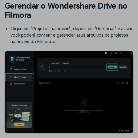
Buscar
Gerenciar o Wondershare Drive no
Enciclopédia de Vídeo
Inspire-se com Filmora
Filmora
Aprenda os termos técnicos
Encontre aqui o que outros
Programa de afiliados
de edição de vídeo
usuários criam com o Filmora
Clique em "Projetos na nuvem", depois em "Gerenciar" e assim
Acesse parcerias de nível
empresarial
você poderá conferir e gerenciar seus arquivos de projetos
na nuvem do Filmora.io.
Suporte
Hub de Criadores
Efeitos Especiais DIY
Mostre sua criatividade
Crie efeitos de vídeo
Saiba mais
ilimitada com o Hub de
profissionais por conta
Criadores
própria
Comunidade
Blog