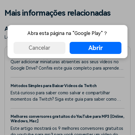
Mais informações relacionadas
Artigos em destaque
Abra esta página na “Google Play”？
Leia mais artigos populares do Wondershare.
Abrir
Cancelar
Como alterar a miniatura de um vídeo no Google Drive?
Quer adicionar miniaturas atraentes aos seus vídeos no
Google Drive? Confira este guia completo para aprender
métodos eficientes e práticos.
Métodos Simples para Baixar Vídeos da Twitch
Está curioso para saber como salvar e compartilhar
momentos da Twitch? Siga este guia para saber como
fazer download de clipes e vídeos da Twitch para curtir e
compartilhar em plataformas de mídia social.
Melhores conversores gratuitos do YouTube para MP3 [Online,
Windows, Mac]
Este artigo mostrará os 9 melhores conversores gratuitos
do youtube para mp3 para você converter um vídeo do