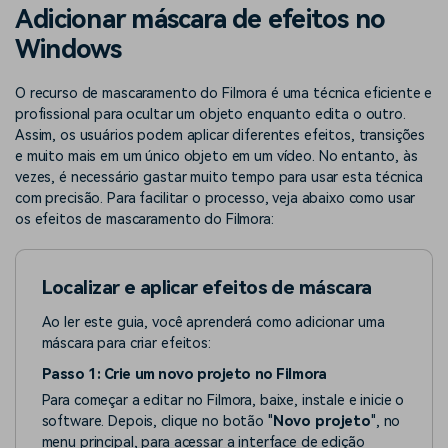
Buscar
Adicionar máscara de efeitos no
Enciclopédia de Vídeo
Inspire-se com Filmora
Windows
Aprenda os termos técnicos
Encontre aqui o que outros
Programa de afiliados
de edição de vídeo
usuários criam com o Filmora
O recurso de mascaramento do Filmora é uma técnica eficiente e
Acesse parcerias de nível
empresarial
profissional para ocultar um objeto enquanto edita o outro.
Assim, os usuários podem aplicar diferentes efeitos, transições
e muito mais em um único objeto em um vídeo. No entanto, às
Suporte
Hub de Criadores
Efeitos Especiais DIY
vezes, é necessário gastar muito tempo para usar esta técnica
Mostre sua criatividade
Crie efeitos de vídeo
com precisão. Para facilitar o processo, veja abaixo como usar
Saiba mais
ilimitada com o Hub de
profissionais por conta
os efeitos de mascaramento do Filmora:
Criadores
própria
Comunidade
Localizar e aplicar efeitos de máscara
Blog
Ao ler este guia, você aprenderá como adicionar uma
máscara para criar efeitos:
Passo 1: Crie um novo projeto no Filmora
Para começar a editar no Filmora, baixe, instale e inicie o
software. Depois, clique no botão "
Novo projeto
", no
menu principal, para acessar a interface de edição