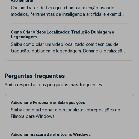
vão lembrar
Crie um trailer de livro que chama a atenção usando
modelos, ferramentas de inteligência artificial e exemplos
reais. Dicas simples podem ajudá-lo a transformar sua
história em um vídeo convincente que os leitores se
Como Criar Vídeos Localizados: Tradução, Dublagem e
lembrarão.
Legendagem
Saiba como criar um vídeo localizado com técnicas de
tradução, dublagem e legendagem. Domine a localização
de vídeos e alcance públicos globais de forma eficaz.
Perguntas frequentes
Saiba respostas das perguntas mais frequentes.
Adicionar e Personalizar Sobreposições
Saiba como adicionar e personalizar sobreposições no
Filmora para Windows.
Adicionar máscara de efeitos no Windows