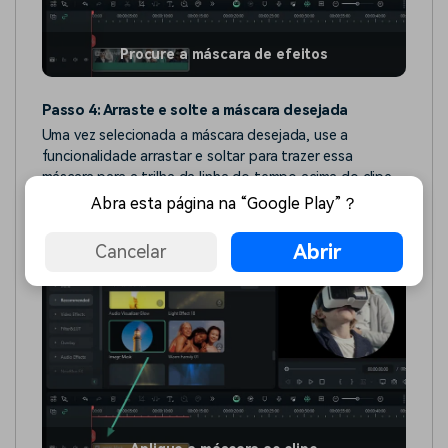
Procure a máscara de efeitos
Passo 4: Arraste e solte a máscara desejada
Uma vez selecionada a máscara desejada, use a
funcionalidade arrastar e soltar para trazer essa
máscara para a trilha da linha do tempo acima do clipe
de mídia. Clique no botão "
Reproduzir
", na janela de
Abra esta página na “Google Play”？
visualização, para verificar o resultado.
Abrir
Cancelar