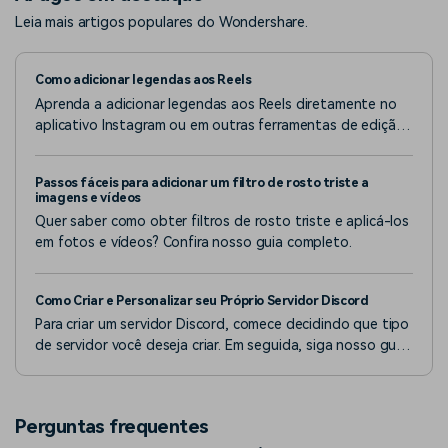
Leia mais artigos populares do Wondershare.
Como adicionar legendas aos Reels
Aprenda a adicionar legendas aos Reels diretamente no
aplicativo Instagram ou em outras ferramentas de edição
de vídeo. Este guia é perfeito para criadores que desejam
tornar seu conteúdo mais acessível.
Passos fáceis para adicionar um filtro de rosto triste a
imagens e vídeos
Quer saber como obter filtros de rosto triste e aplicá-los
em fotos e vídeos? Confira nosso guia completo.
Como Criar e Personalizar seu Próprio Servidor Discord
Para criar um servidor Discord, comece decidindo que tipo
de servidor você deseja criar. Em seguida, siga nosso guia
passo a passo fácil abaixo, que inclui algumas dicas para
otimizar seu servidor.
Perguntas frequentes