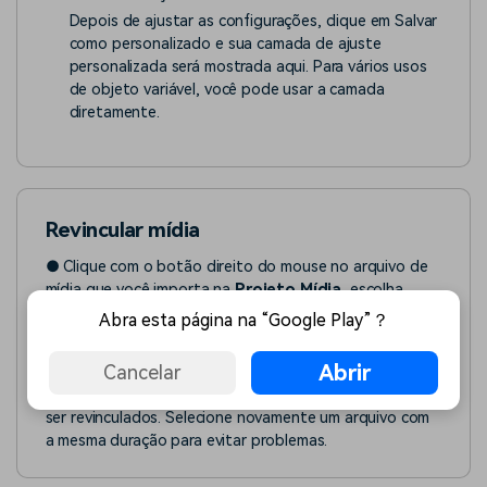
Depois de ajustar as configurações, clique em Salvar
como personalizado e sua camada de ajuste
personalizada será mostrada aqui. Para vários usos
de objeto variável, você pode usar a camada
diretamente.
Revincular mídia
● Clique com o botão direito do mouse no arquivo de
mídia que você importa na
Projeto Mídia
, escolha
Revincular Mídia
, você pode substituir uma nova
Abra esta página na “Google Play”？
mídia.
Abrir
Cancelar
● Se o arquivo selecionado e o clipe que você usou no
projeto tiverem durações diferentes, eles não poderão
ser revinculados. Selecione novamente um arquivo com
a mesma duração para evitar problemas.