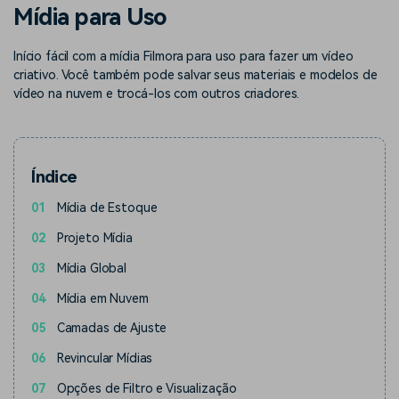
Buscar
Mídia para Uso
Enciclopédia de Vídeo
Inspire-se com Filmora
Início fácil com a mídia Filmora para uso para fazer um vídeo
Aprenda os termos técnicos
Encontre aqui o que outros
Programa de afiliados
de edição de vídeo
usuários criam com o Filmora
criativo. Você também pode salvar seus materiais e modelos de
Acesse parcerias de nível
vídeo na nuvem e trocá-los com outros criadores.
empresarial
Suporte
Hub de Criadores
Efeitos Especiais DIY
Mostre sua criatividade
Crie efeitos de vídeo
Índice
Saiba mais
ilimitada com o Hub de
profissionais por conta
Criadores
própria
01
Mídia de Estoque
02
Projeto Mídia
Comunidade
03
Mídia Global
Blog
04
Mídia em Nuvem
05
Camadas de Ajuste
06
Revincular Mídias
07
Opções de Filtro e Visualização