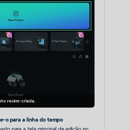
eto recém-criada.
te-o para a linha do tempo
nado para a tela principal de edição no