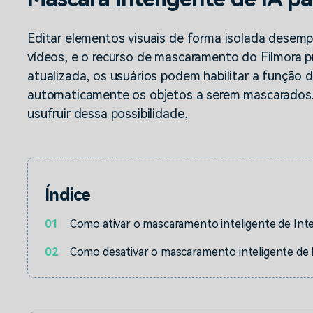
Ver todos os produtos
Teste Grátis
Teste Grátis
Editar elementos visuais de forma isolada desemp
Teste Grátis
vídeos, e o recurso de mascaramento do Filmora p
atualizada, os usuários podem habilitar a função 
automaticamente os objetos a serem mascarados. 
usufruir dessa possibilidade,
Índice
01
Como ativar o mascaramento inteligente de Inteli
02
Como desativar o mascaramento inteligente de Int