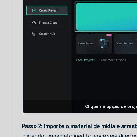
Clique na opção de proj
Passo 2: Importe o material de mídia e arras
Iniciando um projeto inédito, você será direcio