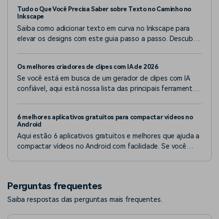
Tudo o Que Você Precisa Saber sobre Texto no Caminho no
Inkscape
Saiba como adicionar texto em curva no Inkscape para
elevar os designs com este guia passo a passo. Descubra
como essa técnica de design pode agregar mais valor a
seus negócios, conteúdo ou projetos.
Os melhores criadores de clipes com IA de 2026
Se você está em busca de um gerador de clipes com IA
confiável, aqui está nossa lista das principais ferramentas
que você deve considerar.
6 melhores aplicativos gratuitos para compactar vídeos no
Android
Aqui estão 6 aplicativos gratuitos e melhores que ajuda a
compactar vídeos no Android com facilidade. Se você
quiser saber quais são os 6 aplicativos, dê uma olhada!
Perguntas frequentes
Saiba respostas das perguntas mais frequentes.