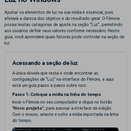
Buscar
Enciclopédia de Vídeo
Inspire-se com Filmora
Ajustar os elementos de luz na sua mídia é essencial, pois
afetará a clareza dos objetos e do resultado geral. O Filmora
Aprenda os termos técnicos
Encontre aqui o que outros
Programa de afiliados
de edição de vídeo
usuários criam com o Filmora
possui muitas categorias de ajuste na seção "Luz", permitindo
Acesse parcerias de nível
aos usuários definir seus valores conforme necessário. Neste
empresarial
guia, você aprenderá quais fatores pode controlar na seção de
luz:
Suporte
Hub de Criadores
Efeitos Especiais DIY
Mostre sua criatividade
Crie efeitos de vídeo
Saiba mais
ilimitada com o Hub de
profissionais por conta
Acessando a seção de luz
Criadores
própria
A única dúvida que resta é onde encontrar as
Comunidade
configurações de "Luz" na interface do Filmora, e aqui
está um guia passo a passo sobre isso:
Blog
Passo 1: Coloque a mídia na linha do tempo
Inicie o Filmora no seu computador e clique no botão
"
Novo projeto
", para acessar a interface de edição.
Com o mouse, arraste e solte a mídia importada na linha
do tempo.