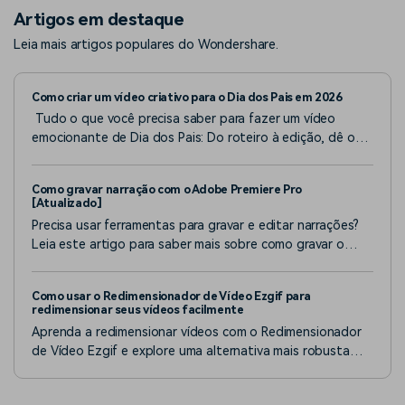
Artigos em destaque
Leia mais artigos populares do Wondershare.
Como criar um vídeo criativo para o Dia dos Pais em 2026
Tudo o que você precisa saber para fazer um vídeo
emocionante de Dia dos Pais: Do roteiro à edição, dê o
presente perfeito com o Filmora
Como gravar narração com o Adobe Premiere Pro
[Atualizado]
Precisa usar ferramentas para gravar e editar narrações?
Leia este artigo para saber mais sobre como gravar o
voiceover Premiere Pro enquanto explora alternativas.
Como usar o Redimensionador de Vídeo Ezgif para
redimensionar seus vídeos facilmente
Aprenda a redimensionar vídeos com o Redimensionador
de Vídeo Ezgif e explore uma alternativa mais robusta
que pode oferecer resultados superiores. Este guia
explicará os passos básicos para ajustar as dimensões do