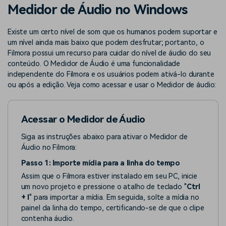
Buscar
Medidor de Áudio no Windows
Enciclopédia de Vídeo
Inspire-se com Filmora
Existe um certo nível de som que os humanos podem suportar e
Aprenda os termos técnicos
Encontre aqui o que outros
Programa de afiliados
de edição de vídeo
usuários criam com o Filmora
um nível ainda mais baixo que podem desfrutar; portanto, o
Acesse parcerias de nível
Filmora possui um recurso para cuidar do nível de áudio do seu
empresarial
conteúdo. O Medidor de Áudio é uma funcionalidade
independente do Filmora e os usuários podem ativá-lo durante
Suporte
Hub de Criadores
Efeitos Especiais DIY
ou após a edição. Veja como acessar e usar o Medidor de áudio:
Mostre sua criatividade
Crie efeitos de vídeo
Saiba mais
ilimitada com o Hub de
profissionais por conta
Criadores
própria
Acessar o Medidor de Áudio
Comunidade
Siga as instruções abaixo para ativar o Medidor de
Áudio no Filmora:
Blog
Passo 1: Importe mídia para a linha do tempo
Assim que o Filmora estiver instalado em seu PC, inicie
um novo projeto e pressione o atalho de teclado "
Ctrl
+ I
" para importar a mídia. Em seguida, solte a mídia no
painel da linha do tempo, certificando-se de que o clipe
contenha áudio.