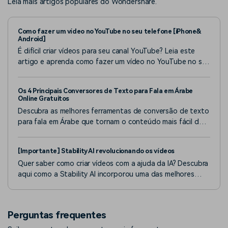
Leia mais artigos populares do Wondershare.
Como fazer um vídeo no YouTube no seu telefone [iPhone&
Android]
É difícil criar vídeos para seu canal YouTube? Leia este
artigo e aprenda como fazer um vídeo no YouTube no seu
telefone para obter o máximo engajamento.
Os 4 Principais Conversores de Texto para Fala em Árabe
Online Gratuitos
Descubra as melhores ferramentas de conversão de texto
para fala em Árabe que tornam o conteúdo mais fácil de
acessar e mais interessante. Veja como o Wondershare
Filmora pode ajudá-lo a criar um conteúdo melhor com
[Importante] Stability AI revolucionando os vídeos
recursos avançados de TTS.
Quer saber como criar vídeos com a ajuda da IA? Descubra
aqui como a Stability AI incorporou uma das melhores
técnicas de difusão para a criação de vídeos!
Perguntas frequentes