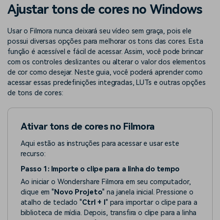
Buscar
Ajustar tons de cores no Windows
Enciclopédia de Vídeo
Inspire-se com Filmora
Usar o Filmora nunca deixará seu vídeo sem graça, pois ele
Aprenda os termos técnicos
Encontre aqui o que outros
Programa de afiliados
de edição de vídeo
usuários criam com o Filmora
possui diversas opções para melhorar os tons das cores. Esta
Acesse parcerias de nível
função é acessível e fácil de acessar. Assim, você pode brincar
empresarial
com os controles deslizantes ou alterar o valor dos elementos
de cor como desejar. Neste guia, você poderá aprender como
Suporte
Hub de Criadores
Efeitos Especiais DIY
acessar essas predefinições integradas, LUTs e outras opções
Mostre sua criatividade
Crie efeitos de vídeo
de tons de cores:
Saiba mais
ilimitada com o Hub de
profissionais por conta
Criadores
própria
Ativar tons de cores no Filmora
Comunidade
Aqui estão as instruções para acessar e usar este
Blog
recurso:
Passo 1: Importe o clipe para a linha do tempo
Ao iniciar o Wondershare Filmora em seu computador,
clique em "
Novo Projeto
" na janela inicial. Pressione o
atalho de teclado "
Ctrl + I
" para importar o clipe para a
biblioteca de mídia. Depois, transfira o clipe para a linha