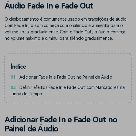
Buscar
Áudio Fade In e Fade Out
Enciclopédia de Vídeo
Inspire-se com Filmora
O desbotamento é comumente usado em transições de áudio.
Aprenda os termos técnicos
Encontre aqui o que outros
Programa de afiliados
de edição de vídeo
usuários criam com o Filmora
Com Fade In, o som começa com o silêncio e aumenta para o
Acesse parcerias de nível
volume total gradualmente. Com o Fade Out, o áudio começa
empresarial
no volume máximo e diminui para silêncio gradualmente.
Suporte
Hub de Criadores
Efeitos Especiais DIY
Mostre sua criatividade
Crie efeitos de vídeo
Saiba mais
ilimitada com o Hub de
profissionais por conta
Índice
Criadores
própria
01
Adicionar Fade In e Fade Out no Painel de Áudio
Comunidade
02
Definir efeitos Fade In e Fade Out com Marcadores na
Blog
Linha do Tempo
Adicionar Fade In e Fade Out no
Painel de Áudio