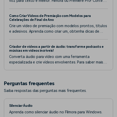
voz para texto é melhor: Filmora ou Premiere Pro? Confira
aqui a comparação detalhada e descubra qual ferramenta
facilita sua edição.
Como Criar Vídeos de Premiação com Modelos para
Celebrações de Final de Ano
Crie um vídeo de premiação com modelos prontos, títulos
e adesivos. Aprenda como criar um, obtenha dicas de
edição e aumente os resultados usando as ferramentas
de IA do Filmora.
Criador de vídeos a partir de áudio: transforme podcasts e
músicas em vídeos incríveis!
Converta áudio para vídeo com uma ferramenta
especializada e crie vídeos envolventes. Para saber mais
detalhes, leia este artigo agora!
Perguntas frequentes
Saiba respostas das perguntas mais frequentes.
Silenciar Áudio
Aprenda como silenciar áudio no Filmora para Windows.