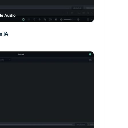
de Áudio
m IA