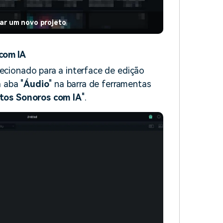
iar um novo projeto
 com IA
recionado para a interface de edição
a aba "
Áudio
" na barra de ferramentas
tos Sonoros com IA
".