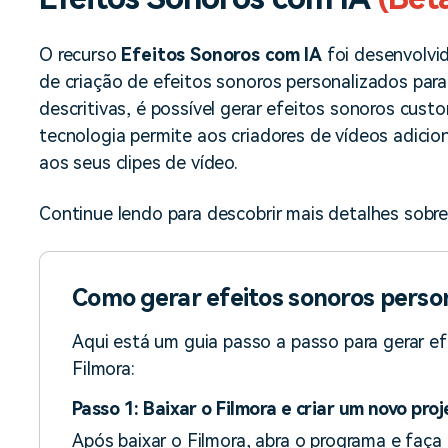
Ver todos os produtos
Teste Grátis
Teste Grátis
O recurso
Efeitos Sonoros com IA
foi desenvolvid
Teste Grátis
de criação de efeitos sonoros personalizados para 
descritivas, é possível gerar efeitos sonoros cus
tecnologia permite aos criadores de vídeos adici
aos seus clipes de vídeo.
Continue lendo para descobrir mais detalhes sobre
Como gerar efeitos sonoros perso
Aqui está um guia passo a passo para gerar e
Filmora:
Passo 1: Baixar o Filmora e criar um novo pro
Após baixar o Filmora, abra o programa e faça