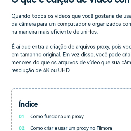
Ver todos os produtos
Teste Grátis
Teste Grátis
Quando todos os vídeos que você gostaria de usa
Teste Grátis
da câmera para um computador e organizados cor
na maneira mais eficiente de uni-los.
É aí que entra a criação de arquivos proxy, pois v
em tamanho original. Em vez disso, você pode cri
menores do que os arquivos de vídeo que sua câme
resolução de 4K ou UHD.
Índice
01
Como funciona um proxy
02
Como criar e usar um proxy no Filmora