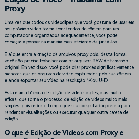
Buscar
Proxy
Enciclopédia de Vídeo
Inspire-se com Filmora
Aprenda os termos técnicos
Encontre aqui o que outros
Uma vez que todos os videoclipes que você gostaria de usar em
Programa de afiliados
de edição de vídeo
usuários criam com o Filmora
seu próximo vídeo forem transferidos da câmera para um
Acesse parcerias de nível
empresarial
computador e organizados adequadamente, você pode
começar a pensar na maneira mais eficiente de juntá-los.
Suporte
Hub de Criadores
Efeitos Especiais DIY
É aí que entra a criação de arquivos proxy pois, desta forma,
Mostre sua criatividade
Crie efeitos de vídeo
você não precisa trabalhar com os arquivos RAW de tamanho
Saiba mais
ilimitada com o Hub de
profissionais por conta
original. Em vez disso, você pode criar proxies significativamente
Criadores
própria
menores que os arquivos de vídeo capturados pela sua câmera
e ainda exportar seu vídeo na resolução 4K ou UHD.
Comunidade
Esta é uma técnica de edição de vídeo simples, mas muito
Blog
eficaz, que torna o processo de edição de vídeos muito mais
simples, pois reduz o tempo que seu computador precisa para
renderizar visualizações ou executar qualquer outra tarefa de
edição.
O que é Edição de Vídeos com Proxy e