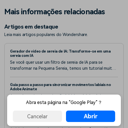
Mais informações relacionadas
Artigos em destaque
Leia mais artigos populares do Wondershare.
Gerador de vídeo de sereia de IA: Transforme-se em uma
sereia com IA
Se você quer usar um filtro de sereia de IA para se
transformar na Pequena Sereia, temos um tutorial muito
fácil para você. Fique por aqui para aprender como fazer.
Guia passo a passo para sincronizar movimentos labiais no
Adobe Animate
Aprenda a criar sincronização labial no Adobe Animate
utilizando a função integrada para combinar os
Abra esta página na “Google Play”？
movimentos da boca do personagem com o áudio.
Abrir
Cancelar
6 Melhores Gravadores de Vídeos para Celulares e Tablets
Android