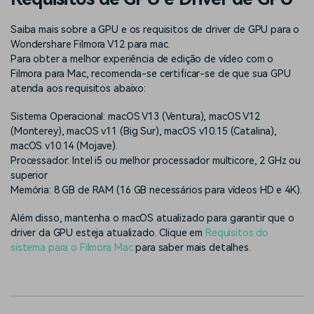
Buscar
Enciclopédia de Vídeo
Inspire-se com Filmora
Saiba mais sobre a GPU e os requisitos de driver de GPU para o
Wondershare Filmora V12 para mac.
Aprenda os termos técnicos
Encontre aqui o que outros
Programa de afiliados
de edição de vídeo
usuários criam com o Filmora
Para obter a melhor experiência de edição de vídeo com o
Acesse parcerias de nível
Filmora para Mac, recomenda-se certificar-se de que sua GPU
empresarial
atenda aos requisitos abaixo:
Suporte
Hub de Criadores
Efeitos Especiais DIY
Sistema Operacional: macOS V13 (Ventura), macOS V12
Mostre sua criatividade
Crie efeitos de vídeo
(Monterey), macOS v11 (Big Sur), macOS v10.15 (Catalina),
Saiba mais
ilimitada com o Hub de
profissionais por conta
macOS v10.14 (Mojave).
Criadores
própria
Processador: Intel i5 ou melhor processador multicore, 2 GHz ou
superior
Comunidade
Memória: 8 GB de RAM (16 GB necessários para vídeos HD e 4K).
Blog
Além disso, mantenha o macOS atualizado para garantir que o
driver da GPU esteja atualizado. Clique em
Requisitos do
sistema para o Filmora Mac
para saber mais detalhes.