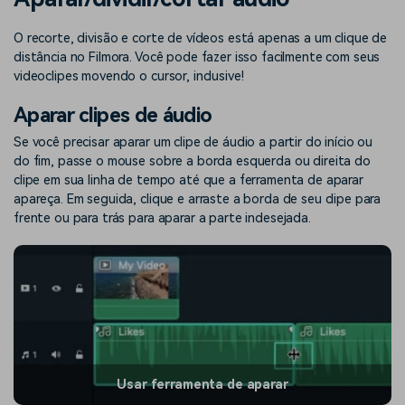
Buscar
Enciclopédia de Vídeo
Inspire-se com Filmora
O recorte, divisão e corte de vídeos está apenas a um clique de
distância no Filmora. Você pode fazer isso facilmente com seus
Aprenda os termos técnicos
Encontre aqui o que outros
Programa de afiliados
de edição de vídeo
usuários criam com o Filmora
videoclipes movendo o cursor, inclusive!
Acesse parcerias de nível
empresarial
Aparar clipes de áudio
Se você precisar aparar um clipe de áudio a partir do início ou
Suporte
Hub de Criadores
Efeitos Especiais DIY
do fim, passe o mouse sobre a borda esquerda ou direita do
Mostre sua criatividade
Crie efeitos de vídeo
clipe em sua linha de tempo até que a ferramenta de aparar
Saiba mais
ilimitada com o Hub de
profissionais por conta
apareça. Em seguida, clique e arraste a borda de seu clipe para
Criadores
própria
frente ou para trás para aparar a parte indesejada.
Comunidade
Blog
Usar ferramenta de aparar