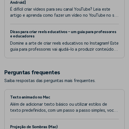
Android]
É difícil criar vídeos para seu canal YouTube? Leia este
artigo e aprenda como fazer um vídeo no YouTube no seu
telefone para obter o máximo engajamento.
Dicas para criar reels educativos – um guia para professores
e educadores
Domine a arte de criar reels educativos no Instagram! Este
guia para professores vai ajudá-lo a produzir conteúdo
envolvente para cativar os alunos.
Perguntas frequentes
Saiba respostas das perguntas mais frequentes.
Texto animado no Mac
Além de adicionar texto básico ou utilizar estilos de
texto predefinidos, com um passo a passo simples, você
também pode criar textos animados. Há mais de 80
animações pré-definidas disponíveis no Filmora.
Projeção de Sombras (Mac)