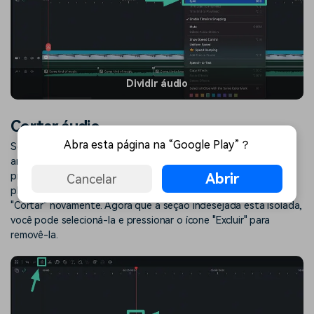
Dividir áudio
Cortar áudio
Abra esta página na “Google Play”？
Se você quiser cortar uma seção no meio de um clipe de áudio,
arraste o cursor para o ponto inicial da seção indesejada e
Abrir
pressione o ícone "Cortar" para dividir o clipe, depois arraste o
Cancelar
playhead para o final da seção indesejada e pressione o
"Cortar" novamente. Agora que a seção indesejada está isolada,
você pode selecioná-la e pressionar o ícone "Excluir" para
removê-la.