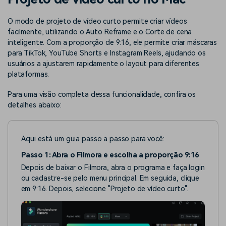
Buscar
Enciclopédia de Vídeo
Inspire-se com Filmora
O modo de projeto de vídeo curto permite criar vídeos
facilmente, utilizando o Auto Reframe e o Corte de cena
Aprenda os termos técnicos
Encontre aqui o que outros
Programa de afiliados
de edição de vídeo
usuários criam com o Filmora
inteligente. Com a proporção de 9:16, ele permite criar máscaras
Acesse parcerias de nível
para TikTok, YouTube Shorts e Instagram Reels, ajudando os
empresarial
usuários a ajustarem rapidamente o layout para diferentes
plataformas.
Suporte
Hub de Criadores
Efeitos Especiais DIY
Mostre sua criatividade
Crie efeitos de vídeo
Para uma visão completa dessa funcionalidade, confira os
Saiba mais
ilimitada com o Hub de
profissionais por conta
detalhes abaixo:
Criadores
própria
Comunidade
Aqui está um guia passo a passo para você:
Passo 1: Abra o Filmora e escolha a proporção 9:16
Blog
Depois de baixar o Filmora, abra o programa e faça login
ou cadastre-se pelo menu principal. Em seguida, clique
em 9:16. Depois, selecione "Projeto de vídeo curto".