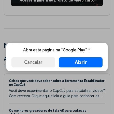
Acesse a janela do projeto de vídeo curto
Mais informações relacionadas
Abra esta página na “Google Play”？
Artigos em destaque
Abrir
Cancelar
Leia mais artigos populares do Wondershare.
Coisas que você deve saber sobre a ferramenta Estabilizador
no CapCut
Você deve experimentar o CapCut para estabilizar vídeos?
Com certeza. Clique aqui e leia o guia para conhecer as
melhores técnicas para aproveitar ao máximo seus
benefícios.
Os melhores gravadores de tela 4K para todas as