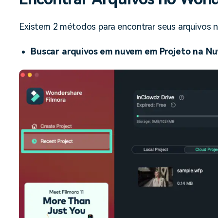
Ver todos os produtos
Teste Grátis
Teste Grátis
Existem 2 métodos para encontrar seus arquivos 
Teste Grátis
Buscar arquivos em nuvem em Projeto na Nu