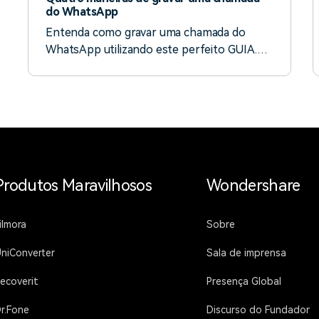
do WhatsApp
Entenda como gravar uma chamada do
WhatsApp utilizando este perfeito GUIA.
Conheça os melhores métodos e as
ferramentas para gravar suas chamadas do
WhatsApp em qualquer aparelho.
Produtos Maravilhosos
Wondershare
ilmora
Sobre
niConverter
Sala de imprensa
ecoverit
Presença Global
r.Fone
Discurso do Fundador