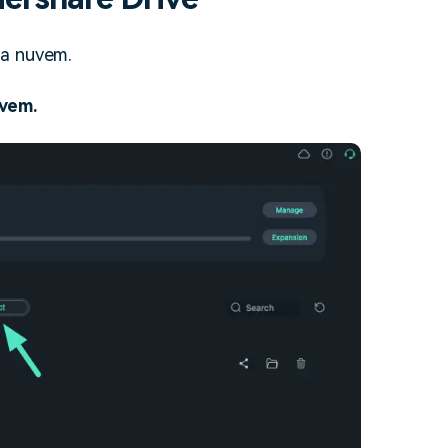
na nuvem.
vem.