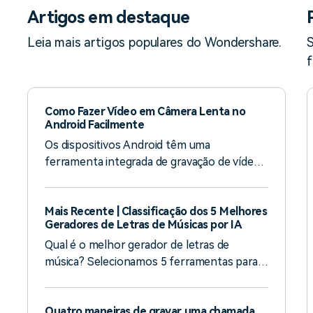
Artigos em destaque
Leia mais artigos populares do Wondershare.
S
f
Como Fazer Vídeo em Câmera Lenta no
Android Facilmente
Os dispositivos Android têm uma
ferramenta integrada de gravação de vídeo
em câmera lenta, o que facilita a gravação ou
a edição de um vídeo em câmera lenta. Saiba
Mais Recente | Classificação dos 5 Melhores
como fazer um vídeo em câmera lenta aqui.
Geradores de Letras de Músicas por IA
Qual é o melhor gerador de letras de
música? Selecionamos 5 ferramentas para
você.
Quatro maneiras de gravar uma chamada