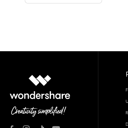
F
U
R
D