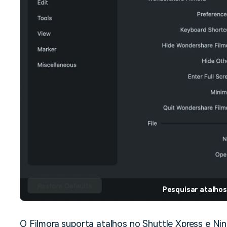
Pesquisar atalhos
O Filmora suporta atalhos no Shuttle Xpress e Ni