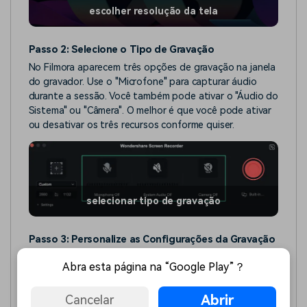
escolher resolução da tela
Passo 2: Selecione o Tipo de Gravação
No Filmora aparecem três opções de gravação na janela
do gravador. Use o "Microfone" para capturar áudio
durante a sessão. Você também pode ativar o "Áudio do
Sistema" ou "Câmera". O melhor é que você pode ativar
ou desativar os três recursos conforme quiser.
selecionar tipo de gravação
Passo 3: Personalize as Configurações da Gravação
No canto inferior esquerdo da janela de gravação,
Abra esta página na “Google Play”？
expanda a opção "Configurações". Personalize ajustes
adicionais conforme sua preferência para potencializar a
Abrir
Cancelar
qualidade da gravação de tela no Mac.