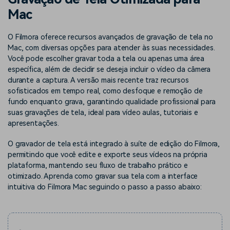
Buscar
Mac
Enciclopédia de Vídeo
Inspire-se com Filmora
Aprenda os termos técnicos
Encontre aqui o que outros
O Filmora oferece recursos avançados de gravação de tela no
Programa de afiliados
de edição de vídeo
usuários criam com o Filmora
Mac, com diversas opções para atender às suas necessidades.
Acesse parcerias de nível
empresarial
Você pode escolher gravar toda a tela ou apenas uma área
específica, além de decidir se deseja incluir o vídeo da câmera
durante a captura. A versão mais recente traz recursos
Suporte
Hub de Criadores
Efeitos Especiais DIY
sofisticados em tempo real, como desfoque e remoção de
Mostre sua criatividade
Crie efeitos de vídeo
fundo enquanto grava, garantindo qualidade profissional para
Saiba mais
ilimitada com o Hub de
profissionais por conta
suas gravações de tela, ideal para vídeo aulas, tutoriais e
Criadores
própria
apresentações.
Comunidade
O gravador de tela está integrado à suíte de edição do Filmora,
permitindo que você edite e exporte seus vídeos na própria
Blog
plataforma, mantendo seu fluxo de trabalho prático e
otimizado. Aprenda como gravar sua tela com a interface
intuitiva do Filmora Mac seguindo o passo a passo abaixo: