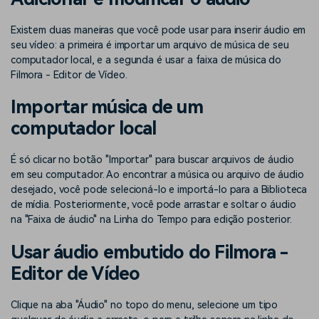
Buscar
Enciclopédia de Vídeo
Inspire-se com Filmora
Existem duas maneiras que você pode usar para inserir áudio em
seu vídeo: a primeira é importar um arquivo de música de seu
Aprenda os termos técnicos
Encontre aqui o que outros
Programa de afiliados
de edição de vídeo
usuários criam com o Filmora
computador local, e a segunda é usar a faixa de música do
Acesse parcerias de nível
Filmora - Editor de Vídeo.
empresarial
Importar música de um
Suporte
Hub de Criadores
Efeitos Especiais DIY
computador local
Mostre sua criatividade
Crie efeitos de vídeo
Saiba mais
ilimitada com o Hub de
profissionais por conta
Criadores
própria
É só clicar no botão "Importar" para buscar arquivos de áudio
em seu computador. Ao encontrar a música ou arquivo de áudio
desejado, você pode selecioná-lo e importá-lo para a Biblioteca
Comunidade
de mídia. Posteriormente, você pode arrastar e soltar o áudio
Blog
na "Faixa de áudio" na Linha do Tempo para edição posterior.
Usar áudio embutido do Filmora -
Editor de Vídeo
Clique na aba "Áudio" no topo do menu, selecione um tipo