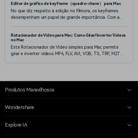
Editor de gráfico de keyframe（quadro-chave） para Mac
No que diz respeito à edição no Filmora, os keyframes
desempenham um papel de grande importância. Com a
ajuda de keyframes, os usuários podem criar uma
variedade de animações e também facilitam a criação de
Rotacionador de Vídeo para Mac: Como Girar/Inverter Vídeos
transições fluidas.
no Mac
Este Rotacionador de Vídeo simples para Mac permite
girar e inverter vídeos MP4, FLV, AVI, VOB, TS, TRP, M2TS,
MTS, TP, DAT, WMV e MKV horizontalmente ou
verticalmente com facilidade.
Produtos Maravilhosos
Wondershare
Explore IA