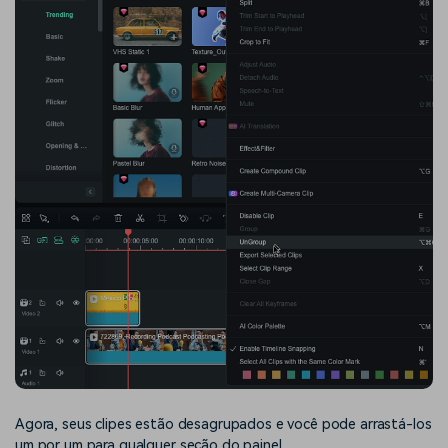
Agora, seus clipes estão desagrupados e você pode arrastá-los
um por um para qualquer seção do painel.