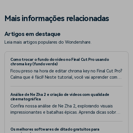
Mais informações relacionadas
Artigos em destaque
Leia mais artigos populares do Wondershare.
Como trocar o fundo do vídeo no Final Cut Pro usando
chroma key (fundo verde)
Ficou preso na hora de editar chroma key no Final Cut Pro?
Calma que é fácil! Neste tutorial, você vai aprender como
usar o fundo verde no Final Cut Pro para criar vídeos de
alta qualidade com chroma key.
Análise de Ne Zha 2 e criação de vídeos com qualidade
cinematográfica
Confira nossa análise de Ne Zha 2, explorando visuais
impressionantes e batalhas épicas. Aprenda dicas sobre
como criar vídeos com qualidade cinematográfica para
fazer seu conteúdo se destacar.
Os melhores softwares de ditado gratuitos para