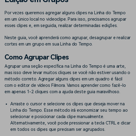
Buscar
Enciclopédia de Vídeo
Inspire-se com Filmora
Por vezes queremos agregar alguns clipes na Linha do Tempo
em um único local no videoclipe. Para isso, precisamos agrupar
Aprenda os termos técnicos
Encontre aqui o que outros
Programa de afiliados
de edição de vídeo
usuários criam com o Filmora
esses clipes e, em seguida, realizar determinadas edições.
Acesse parcerias de nível
empresarial
Neste guia, você aprenderá como agrupar, desagrupar e realizar
cortes em um grupo em sua Linha do Tempo.
Suporte
Hub de Criadores
Efeitos Especiais DIY
Como Agrupar Clipes
Mostre sua criatividade
Crie efeitos de vídeo
Saiba mais
ilimitada com o Hub de
profissionais por conta
Agrupar uma seção específica na Linha do Tempo é uma arte,
Criadores
própria
mas isso deve levar muitos cliques se você não estiver usando o
método correto. Agregar alguns clipes em um quadro é fácil
Comunidade
com o editor de vídeos Filmora. Vamos aprender como fazê-lo
em apenas 1-2 cliques com a ajuda deste guia maravilhoso.
Blog
Arraste o cursor e selecione os clipes que deseja mover na
Linha do Tempo. Esse método irá economizar seu tempo ao
selecionar e posicionar cada clipe manualmente.
Alternativamente, você pode pressionar a tecla CTRL e clicar
em todos os clipes que precisam ser agrupados.