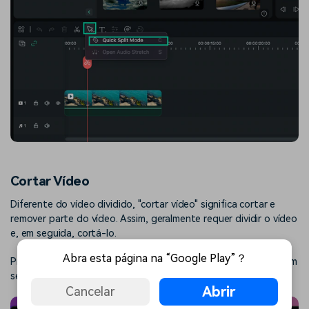
Cortar Vídeo
Diferente do vídeo dividido, "cortar vídeo" significa cortar e
remover parte do vídeo. Assim, geralmente requer dividir o vídeo
e, em seguida, cortá-lo.
Abra esta página na “Google Play”？
Primeiro, arraste o vídeo de destino para a linha do tempo e, em
seguida, divida-o em 2 ou mais partes.
Abrir
Cancelar