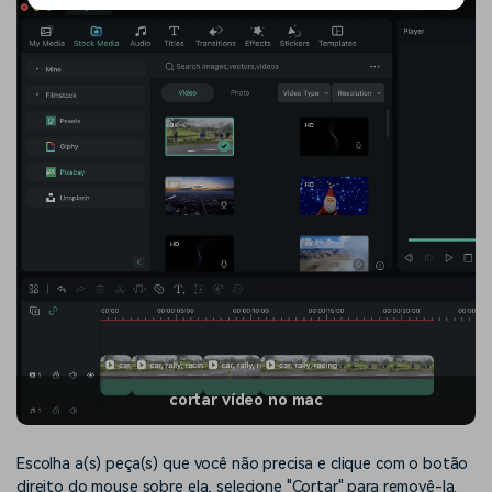
cortar vídeo no mac
Escolha a(s) peça(s) que você não precisa e clique com o botão
direito do mouse sobre ela, selecione "Cortar" para removê-la.