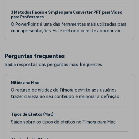
aplicativo de gerador de imagens AI para obter visuais
incríveis em segundos no seu telefone.
3 Métodos Fáceis e Simples para Converter PPT para Vídeo
para Professores
O PowerPoint é uma das ferramentas mais utilizadas para
criar apresentações. Este método permite abordar vários
pontos através de diapositivos.
Perguntas frequentes
Saiba respostas das perguntas mais frequentes.
Nitidez no Mac
O recurso de nitidez do Filmora permite aos usuários
trazer clareza ao seu conteúdo e melhorar a definição
dos objetos.
Tipos de Efeitos (Mac)
Saiab sobre os tipos de efeitos no Filmora para Mac.