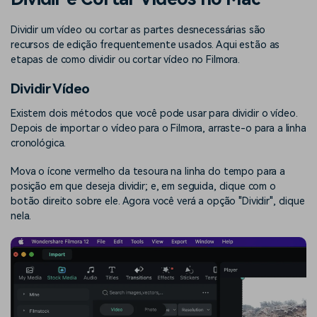
Buscar
Enciclopédia de Vídeo
Inspire-se com Filmora
Dividir um vídeo ou cortar as partes desnecessárias são
recursos de edição frequentemente usados. Aqui estão as
Aprenda os termos técnicos
Encontre aqui o que outros
Programa de afiliados
de edição de vídeo
usuários criam com o Filmora
etapas de como dividir ou cortar vídeo no Filmora.
Acesse parcerias de nível
empresarial
Dividir Vídeo
Existem dois métodos que você pode usar para dividir o vídeo.
Suporte
Hub de Criadores
Efeitos Especiais DIY
Depois de importar o vídeo para o Filmora, arraste-o para a linha
Mostre sua criatividade
Crie efeitos de vídeo
Saiba mais
cronológica.
ilimitada com o Hub de
profissionais por conta
Criadores
própria
Mova o ícone vermelho da tesoura na linha do tempo para a
posição em que deseja dividir; e, em seguida, clique com o
Comunidade
botão direito sobre ele. Agora você verá a opção "Dividir", clique
nela.
Blog