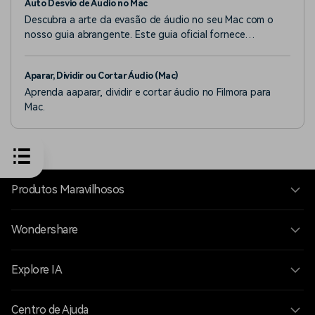
Auto Desvio de Áudio no Mac
Descubra a arte da evasão de áudio no seu Mac com o
nosso guia abrangente. Este guia oficial fornece
instruções passo a passo sobre como reduzir
efetivamente o nível da música de fundo, mantendo a
Aparar, Dividir ou Cortar Áudio (Mac)
clareza do som.
Aprenda aaparar, dividir e cortar áudio no Filmora para
Mac.
Produtos Maravilhosos
Wondershare
Explore IA
Centro de Ajuda