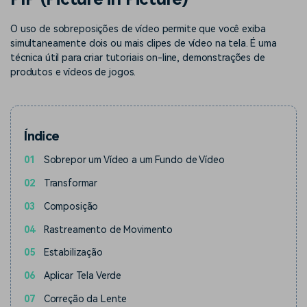
Buscar
Enciclopédia de Vídeo
Inspire-se com Filmora
O uso de sobreposições de vídeo permite que você exiba
simultaneamente dois ou mais clipes de vídeo na tela. É uma
Aprenda os termos técnicos
Encontre aqui o que outros
Programa de afiliados
de edição de vídeo
usuários criam com o Filmora
técnica útil para criar tutoriais on-line, demonstrações de
Acesse parcerias de nível
produtos e vídeos de jogos.
empresarial
Suporte
Hub de Criadores
Efeitos Especiais DIY
Mostre sua criatividade
Crie efeitos de vídeo
Índice
Saiba mais
ilimitada com o Hub de
profissionais por conta
Criadores
própria
01
Sobrepor um Vídeo a um Fundo de Vídeo
02
Transformar
Comunidade
03
Composição
Blog
04
Rastreamento de Movimento
05
Estabilização
06
Aplicar Tela Verde
07
Correção da Lente