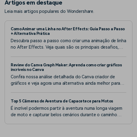
Artigos em destaque
Leia mais artigos populares do Wondershare.
Como Animar uma Linha no After Effects: Guia Passo a Passo
+ Alternativa Prática
Descubra passo a passo como criar uma animação de linha
no After Effects. Veja quais são os principais desafios,
entenda se esse é o melhor software ou se outra opção
pode trazer um fluxo de trabalho mais simples para criar
Review do Canva Graph Maker: Aprenda como criar gráficos
animações de linha com mais facilidade.
incríveis no Canva
Confira nossa análise detalhada do Canva criador de
gráficos e veja agora uma alternativa ainda melhor para
criar gráficos animados prontos para vídeo.
Top 5 Câmeras de Aventura de Capacetece para Motos
É incrível podermos partir à aventura numa longa viagem
de moto e capturar belos cenários durante o caminho
com uma câmera de ação de capacete.