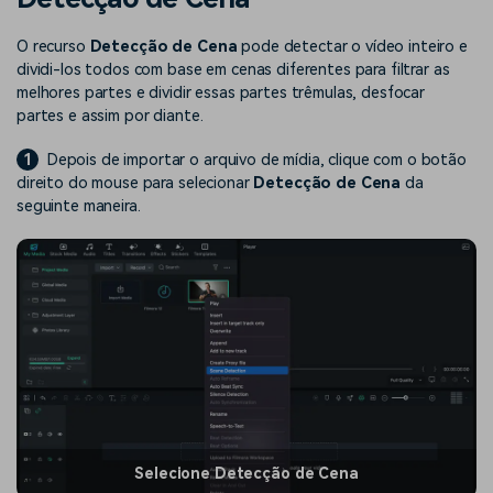
Buscar
Enciclopédia de Vídeo
Inspire-se com Filmora
O recurso
Detecção de Cena
pode detectar o vídeo inteiro e
dividi-los todos com base em cenas diferentes para filtrar as
Aprenda os termos técnicos
Encontre aqui o que outros
Programa de afiliados
de edição de vídeo
usuários criam com o Filmora
melhores partes e dividir essas partes trêmulas, desfocar
Acesse parcerias de nível
partes e assim por diante.
empresarial
1
Depois de importar o arquivo de mídia, clique com o botão
Suporte
Hub de Criadores
Efeitos Especiais DIY
direito do mouse para selecionar
Detecção de Cena
da
Mostre sua criatividade
Crie efeitos de vídeo
seguinte maneira.
Saiba mais
ilimitada com o Hub de
profissionais por conta
Criadores
própria
Comunidade
Blog
Selecione Detecção de Cena