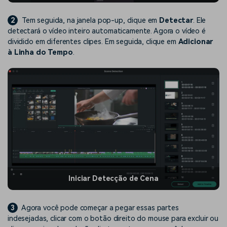
2
Tem seguida, na janela pop-up, clique em
Detectar
. Ele
detectará o vídeo inteiro automaticamente. Agora o vídeo é
dividido em diferentes clipes. Em seguida, clique em
Adicionar
à Linha do Tempo
.
Iniciar Detecção de Cena
3
Agora você pode começar a pegar essas partes
indesejadas, clicar com o botão direito do mouse para excluir ou