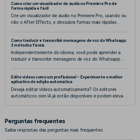
Como criar um visualizador de áudio no Premiere Pro de
forma rápida e fácil
Crie um visualizador de áudio no Premiere Pro, usando ou
não o After Effects, e descubra formas mais rápidas
aproveitando plugins e efeitos de visualizador de áudio já
disponíveis no editor de vídeo.
Como traduzir e transcribir mensagens de voz do Whatsapp:
3 métodos fáceis
Independentemente do idioma, você pode aprender a
traduzir e transcribir mensagens de voz do Whatsapp
com facilidade e precisão usando esses métodos. Importe
seu áudio e deixe as ferramentas fazer o resto.
Edite vídeos como um profissional – Experimente o melhor
aplicativo de edição automática
Deseja editar vídeos automaticamente? Os editores
automáticos com IA já estão disponíveis e podem elevar o
fluxo de trabalho de edição a outro patamar,
proporcionando incrível eficiência.
Perguntas frequentes
Saiba respostas das perguntas mais frequentes.