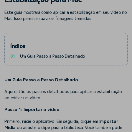
Buscar
Enciclopédia de Vídeo
Inspire-se com Filmora
Este guia mostrará como aplicar a estabilização em seu vídeo no
Mac. Isso permite suavizar filmagens tremidas.
Aprenda os termos técnicos
Encontre aqui o que outros
Programa de afiliados
de edição de vídeo
usuários criam com o Filmora
Acesse parcerias de nível
empresarial
Índice
Suporte
Hub de Criadores
Efeitos Especiais DIY
Mostre sua criatividade
Crie efeitos de vídeo
01
Um Guia Passo a Passo Detalhado
Saiba mais
ilimitada com o Hub de
profissionais por conta
Criadores
própria
Comunidade
Um Guia Passo a Passo Detalhado
Blog
Aqui estão os passos detalhados para aplicar a estabilização
ao editar um vídeo.
Passo 1: Importar o vídeo
Primeiro, inicie o aplicativo. Em seguida, clique em
Importar
Mídia
ou arraste o clipe para a biblioteca. Você também pode