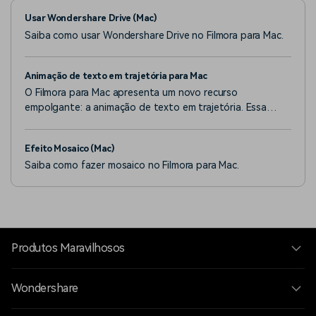
Usar Wondershare Drive (Mac)
Saiba como usar Wondershare Drive no Filmora para Mac.
Animação de texto em trajetória para Mac
O Filmora para Mac apresenta um novo recurso
empolgante: a animação de texto em trajetória. Essa
funcionalidade permite animar textos ao longo de uma
trajetória personalizável, facilitando o destaque de
Efeito Mosaico (Mac)
frases-chave, títulos ou efeitos especiais em seus vídeos.
Saiba como fazer mosaico no Filmora para Mac.
Produtos Maravilhosos
Wondershare