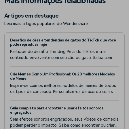
Mais informações relacionadas
Artigos em destaque
Leia mais artigos populares do Wondershare.
Desafios de cães e tendências de gatos do TikTok que você
pode reproduzir hoje
Participe do desafio Trending Pets do TikTok e crie
conteúdo envolvente com seu cão ou gato. Saiba como
criar vídeos de animais de estimação de alta qualidade e
compartilháveis que estejam alinhados com as tendências
Crie Memes Como Um Profissional: Os 20 melhores Modelos
atuais do TikTok.
de Meme
Inspire-se com os melhores modelos de memes de todos
os tipos de conteúdo. Personalize-os de acordo com seu
estilo e mensagem e crie memes memoráveis e
compartilháveis.
Guia completo para encontrar e usar efeitos sonoros
engraçados
Sem efeitos sonoros engraçados, seus vídeos de comédia
podem perder o impacto. Saiba como encontrar ou criar