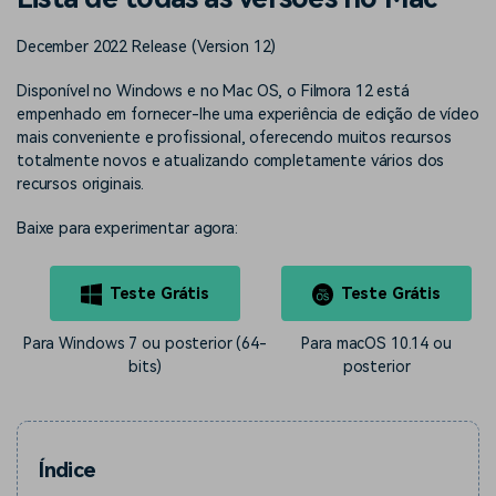
Buscar
Enciclopédia de Vídeo
Inspire-se com Filmora
December 2022 Release (Version 12)
Aprenda os termos técnicos
Encontre aqui o que outros
Programa de afiliados
de edição de vídeo
usuários criam com o Filmora
Disponível no Windows e no Mac OS, o Filmora 12 está
Acesse parcerias de nível
empenhado em fornecer-lhe uma experiência de edição de vídeo
empresarial
mais conveniente e profissional, oferecendo muitos recursos
totalmente novos e atualizando completamente vários dos
Suporte
Hub de Criadores
Efeitos Especiais DIY
recursos originais.
Mostre sua criatividade
Crie efeitos de vídeo
Saiba mais
ilimitada com o Hub de
profissionais por conta
Baixe para experimentar agora:
Criadores
própria
Teste Grátis
Teste Grátis
Comunidade
Blog
Para Windows 7 ou posterior (64-
Para macOS 10.14 ou
bits)
posterior
Índice