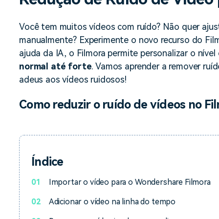
Ver todos os produtos
Teste Grátis
Teste Grátis
Você tem muitos vídeos com ruído? Não quer ajusta
Teste Grátis
manualmente? Experimente o novo recurso do Fi
ajuda da IA, o Filmora permite personalizar o níve
normal até forte
. Vamos aprender a remover ruíd
adeus aos vídeos ruidosos!
Como reduzir o ruído de vídeos no Fi
Índice
01
Importar o vídeo para o Wondershare Filmora
02
Adicionar o vídeo na linha do tempo