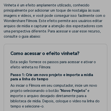
Buscar
Vinheta é um efeito amplamente utilizado, conhecido
Enciclopédia de Vídeo
Inspire-se com Filmora
principalmente por adicionar um toque de nostalgia às suas
imagens e vídeos, e você pode conseguir isso facilmente com o
Aprenda os termos técnicos
Encontre aqui o que outros
Programa de afiliados
de edição de vídeo
usuários criam com o Filmora
Wondershare Filmora. Este efeito permite aos usuários editar
Acesse parcerias de nível
arquios de mídia e capturar a atenção dos espectadores com
empresarial
uma perspectiva diferente. Para acessar e usar esse recurso,
consulte o guia abaixo:
Suporte
Hub de Criadores
Efeitos Especiais DIY
Mostre sua criatividade
Crie efeitos de vídeo
Saiba mais
ilimitada com o Hub de
profissionais por conta
Como acessar o efeito vinheta?
Criadores
própria
Esta seção fornece os passos para acessar e ativar o
Comunidade
efeito vinheta no Filmora:
Passo 1: Crie um novo projeto e importe a mídia
Blog
para a linha do tempo
Ao iniciar o Filmora em seu computador, inicie um novo
projeto selecionando o botão "
Novo Projeto
" e
importe o arquivo desejado diretamente para a
biblioteca de mídia. Depois, coloque o vídeo na linha do
tempo e selecione-o.