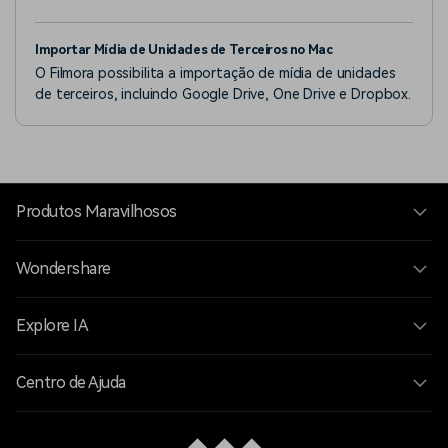
ajuda de keyframes, os usuários podem criar uma
variedade de animações e também facilitam a criação de
Importar Mídia de Unidades de Terceiros no Mac
transições fluidas.
O Filmora possibilita a importação de mídia de unidades
de terceiros, incluindo Google Drive, One Drive e Dropbox.
Produtos Maravilhosos
Wondershare
Explore IA
Centro de Ajuda