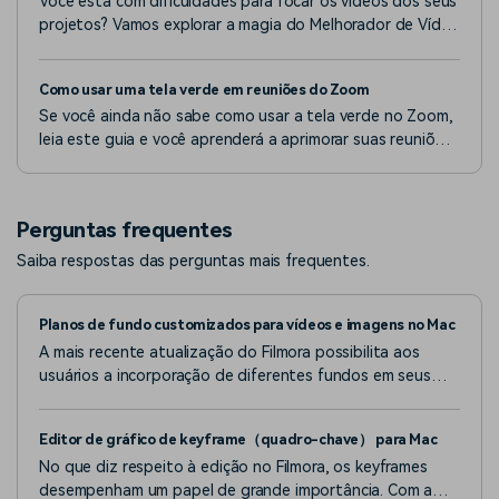
Você está com dificuldades para focar os vídeos dos seus
projetos? Vamos explorar a magia do Melhorador de Vídeo
de IA do Filmora para focar vídeos hoje mesmo!
Como usar uma tela verde em reuniões do Zoom
Se você ainda não sabe como usar a tela verde no Zoom,
leia este guia e você aprenderá a aprimorar suas reuniões
no Zoom com uma tela verde para obter fundos virtuais
claros e profissionais facilmente.
Perguntas frequentes
Saiba respostas das perguntas mais frequentes.
Planos de fundo customizados para vídeos e imagens no Mac
A mais recente atualização do Filmora possibilita aos
usuários a incorporação de diferentes fundos em seus
vídeos, conferindo um resultado mais sofisticado.
Editor de gráfico de keyframe（quadro-chave） para Mac
No que diz respeito à edição no Filmora, os keyframes
desempenham um papel de grande importância. Com a