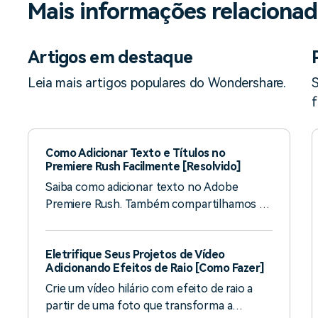
Mais informações relacionad
Artigos em destaque
Leia mais artigos populares do Wondershare.
S
f
Como Adicionar Texto e Títulos no
Premiere Rush Facilmente [Resolvido]
Saiba como adicionar texto no Adobe
Premiere Rush. Também compartilhamos a
melhor alternativa, o Wondershare Filmora,
para adicionar texto e títulos facilmente aos
Eletrifique Seus Projetos de Vídeo
seus vídeos.
Adicionando Efeitos de Raio [Como Fazer]
Crie um vídeo hilário com efeito de raio a
partir de uma foto que transforma a