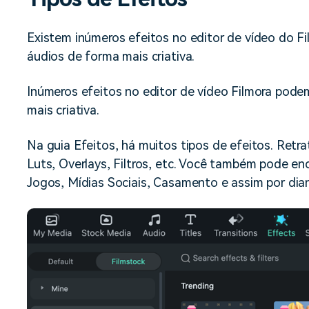
Ver todos os produtos
Teste Grátis
Teste Grátis
Existem inúmeros efeitos no editor de vídeo do Fi
Teste Grátis
áudios de forma mais criativa.
Inúmeros efeitos no editor de vídeo Filmora podem
mais criativa.
Na guia Efeitos, há muitos tipos de efeitos. Retr
Luts, Overlays, Filtros, etc. Você também pode e
Jogos, Mídias Sociais, Casamento e assim por dia