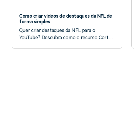
pessoa, fazendo com que emita fumaça
preta de maneira cômica Divirta-se com
Como criar vídeos de destaques da NFL de
seus amigos com efeitos que deixarão
forma simples
todos rindo!
Quer criar destaques da NFL para o
YouTube? Descubra como o recurso Corte
de cena inteligente do Filmora permite criar
vídeos profissionais em poucos minutos.