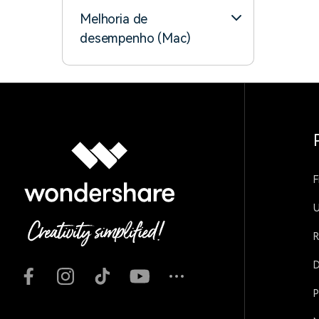
Melhoria de
desempenho (Mac)
F
U
R
D
P