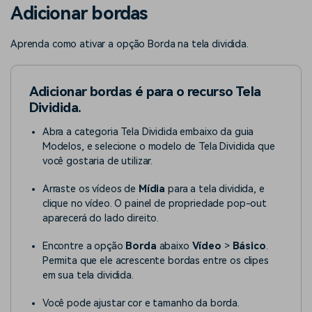
Buscar
Adicionar bordas
Enciclopédia de Vídeo
Inspire-se com Filmora
Aprenda como ativar a opção Borda na tela dividida.
Aprenda os termos técnicos
Encontre aqui o que outros
Programa de afiliados
de edição de vídeo
usuários criam com o Filmora
Acesse parcerias de nível
empresarial
Adicionar bordas é para o recurso Tela
Dividida.
Suporte
Hub de Criadores
Efeitos Especiais DIY
Mostre sua criatividade
Crie efeitos de vídeo
Abra a categoria Tela Dividida embaixo da guia
Saiba mais
ilimitada com o Hub de
profissionais por conta
Modelos, e selecione o modelo de Tela Dividida que
Criadores
própria
você gostaria de utilizar.
Comunidade
Arraste os vídeos de
Mídia
para a tela dividida, e
clique no vídeo. O painel de propriedade pop-out
Blog
aparecerá do lado direito.
Encontre a opção
Borda
abaixo
Vídeo
>
Básico
.
Permita que ele acrescente bordas entre os clipes
em sua tela dividida.
Você pode ajustar cor e tamanho da borda.