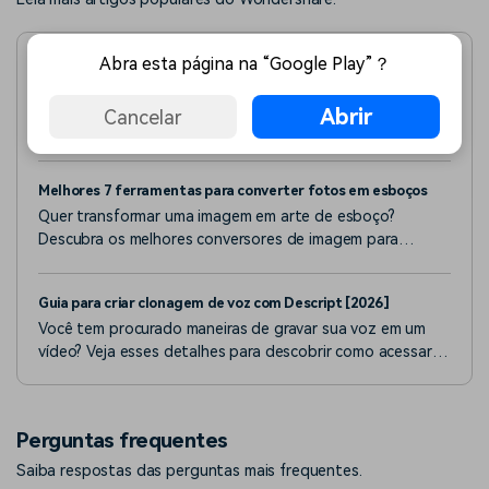
Abra esta página na “Google Play”？
CapCut vs Filmora: Uma Comparação Abrangente e
Detalhada para 2026
CapCut vs Filmora - qual é melhor para você? Explore
Abrir
Cancelar
nossa comparação detalhada de 2026 de recursos,
preços e prós e contras para encontrar o melhor editor de
vídeo.
Melhores 7 ferramentas para converter fotos em esboços
Quer transformar uma imagem em arte de esboço?
Descubra os melhores conversores de imagem para
esboço, incluindo um com recursos fantásticos de AI.
Guia para criar clonagem de voz com Descript [2026]
Você tem procurado maneiras de gravar sua voz em um
vídeo? Veja esses detalhes para descobrir como acessar o
recurso de clonagem de voz do Descript AI.
Perguntas frequentes
Saiba respostas das perguntas mais frequentes.