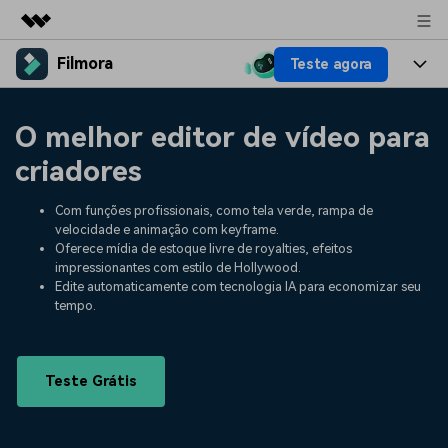
Filmora
Teste agora
Produtos em destaque
Criatividade digital com IA generativa
Produtos
Negócios
O melhor editor de vídeo para
Utilitários
Visão geral
Plataformas
IA
criadores
Sobre nós
Soluções
Funcionalidades
Vídeo/Imagem
Com funções profissionais, como tela verde, rampa de
Soluções
Sala de imprensa
velocidade e animação com keyframe.
Recursos criativos
Oferece mídia de estoque livre de royalties, efeitos
Áudio
Filmora para
Recursos
Loja
impressionantes com estilo de Hollywood.
Edite automaticamente com tecnologia IA para economizar seu
Textos
Criar
tempo.
Central de ajuda
Suporte
Prompts de Vídeo
Tendências de Vídeo
Mais de 100 prompts
Descubra as 10 principais
Preços
Entrar
Teste Grátis
populares para gerar vídeos
tendências de marketing de
Fale conosco
Histórias de clientes
semelhantes em segundos
vídeo em 2025
Estamos aqui para ajudar
Veja como nossos clientes
alcançam sucesso