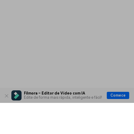
Filmora – Editor de Vídeo com IA
Comece
Edite de forma mais rápida, inteligente e fácil!
Produtos Maravilhosos
Wondershare