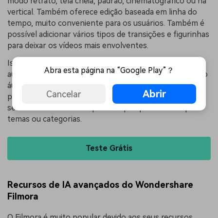
modo retrato, tela cheia, padrão, cinematográfico ou na
vertical. Também oferece edição baseada em linha do
tempo, muito conveniente para os usuários. Também é
possível adicionar vários tipos de transições e figurinhas
para deixar os vídeos mais envolventes.
Isso também pode ser usado para ajustar o áudio
Abra esta página na “Google Play”？
automaticamente. Também auxilia no gerenciamento do
áudio. Caso ainda não tenha um áudio especial, você
Abrir
Cancelar
pode usar o Filmora inclusive para adicionar áudio nos
seus vídeos. Também é possível pesquisar áudios por
temas ou categorias.
Teste Grátis
Recursos de IA avançados do Wondershare
Filmora
O Filmora é muito popular devido aos seus recursos