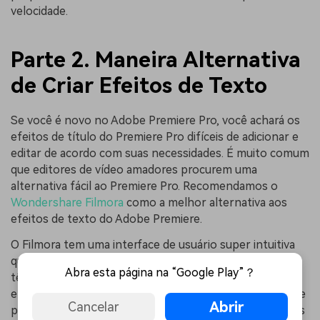
velocidade.
Parte 2. Maneira Alternativa
de Criar Efeitos de Texto
Se você é novo no Adobe Premiere Pro, você achará os
efeitos de título do Premiere Pro difíceis de adicionar e
editar de acordo com suas necessidades. É muito comum
que editores de vídeo amadores procurem uma
alternativa fácil ao Premiere Pro. Recomendamos o
Wondershare Filmora
como a melhor alternativa aos
efeitos de texto do Adobe Premiere.
O Filmora tem uma interface de usuário super intuitiva
que é adequada para todos, incluindo aqueles que não
Abra esta página na “Google Play”？
têm experiência anterior em edição de vídeo. Há mais
efeitos de texto e animações disponíveis que você pode
Abrir
Cancelar
personalizar para obter o efeito desejado. Aqui estão os