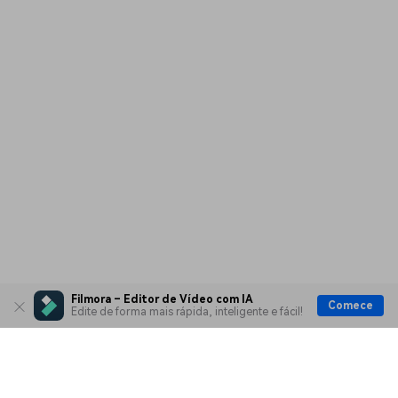
Filmora – Editor de Vídeo com IA
Comece
Edite de forma mais rápida, inteligente e fácil!
Produtos Maravilhosos