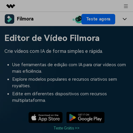
Filmora
Teste agora
Produtos em destaque
Criatividade digital com IA generativa
Produtos
Negócios
Editor de Vídeo Filmora
Utilitários
Visão geral
Plataformas
IA
Sobre nós
Crie vídeos com IA de forma simples e rápida.
Soluções
Funcionalidades
Vídeo/Imagem
Soluções
Sala de imprensa
Use ferramentas de edição com IA para criar vídeos com
Recursos criativos
mais eficiência.
Áudio
Filmora para
Recursos
Loja
Explore modelos populares e recursos criativos sem
royalties.
Textos
Criar
Central de ajuda
Suporte
Edite em diferentes dispositivos com recursos
multiplataforma.
Prompts de Vídeo
Tendências de Vídeo
Mais de 100 prompts
Descubra as 10 principais
Preços
Entrar
populares para gerar vídeos
tendências de marketing de
Fale conosco
Histórias de clientes
semelhantes em segundos
vídeo em 2025
Estamos aqui para ajudar
Veja como nossos clientes
Teste Grátis >>
alcançam sucesso