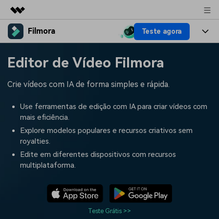
Filmora
Teste agora
Produtos em destaque
Criatividade digital com IA generativa
Produtos
Negócios
Editor de Vídeo Filmora
Utilitários
Visão geral
Plataformas
IA
Sobre nós
Crie vídeos com IA de forma simples e rápida.
Soluções
Funcionalidades
Vídeo/Imagem
Soluções
Sala de imprensa
Use ferramentas de edição com IA para criar vídeos com
Recursos criativos
mais eficiência.
Áudio
Filmora para
Recursos
Loja
Explore modelos populares e recursos criativos sem
royalties.
Textos
Criar
Central de ajuda
Suporte
Edite em diferentes dispositivos com recursos
multiplataforma.
Prompts de Vídeo
Tendências de Vídeo
Mais de 100 prompts
Descubra as 10 principais
Preços
Entrar
populares para gerar vídeos
tendências de marketing de
Fale conosco
Histórias de clientes
semelhantes em segundos
vídeo em 2025
Estamos aqui para ajudar
Veja como nossos clientes
Teste Grátis >>
alcançam sucesso