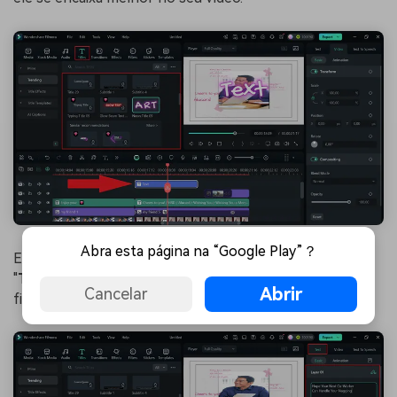
Abra esta página na “Google Play”？
Em seguida, abra o painel de propriedades, clique em
"
Texto
", edite a mensagem e ajuste sua posição até que
Abrir
Cancelar
fique correta.