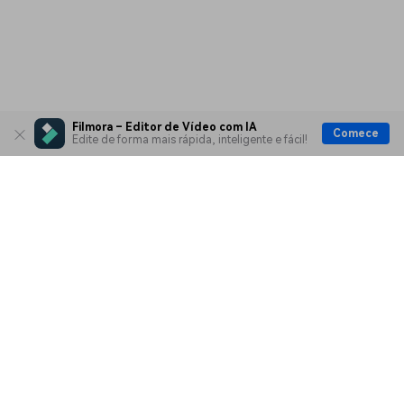
Filmora – Editor de Vídeo com IA
Comece
Edite de forma mais rápida, inteligente e fácil!
Produtos Maravilhosos
Wondershare
Explore IA
Centro de Ajuda