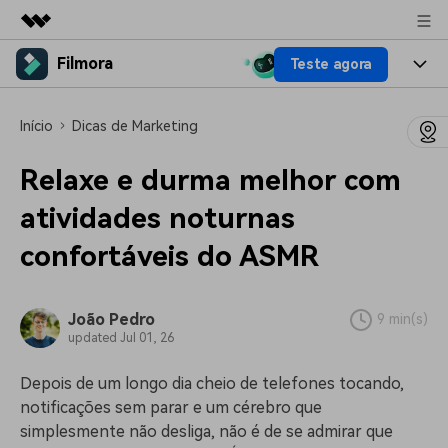
Filmora
Teste agora
Produtos em destaque
Criatividade digital com IA generativa
Produtos
Negócios
Início
Dicas de Marketing
Utilitários
Visão geral
Plataformas
IA
Sobre nós
Relaxe e durma melhor com
Soluções
Funcionalidades
Vídeo/Imagem
atividades noturnas
Soluções
Sala de imprensa
Recursos criativos
confortáveis do ASMR
Áudio
Filmora para
Recursos
Loja
Textos
Criar
Central de ajuda
Suporte
João Pedro
9 min(s)
updated Jul 01, 26
Prompts de Vídeo
Tendências de Vídeo
Mais de 100 prompts
Descubra as 10 principais
Preços
Entrar
Depois de um longo dia cheio de telefones tocando,
populares para gerar vídeos
tendências de marketing de
Fale conosco
Histórias de clientes
notificações sem parar e um cérebro que
semelhantes em segundos
vídeo em 2025
Estamos aqui para ajudar
Veja como nossos clientes
simplesmente não desliga, não é de se admirar que
alcançam sucesso