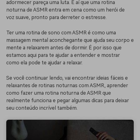
Buscar
adormecer pareça uma luta. É aí que uma rotina
noturna de ASMR entra em cena como um herói de
Enciclopédia de Vídeo
Inspire-se com Filmora
voz suave, pronto para derreter o estresse.
Aprenda os termos técnicos
Encontre aqui o que outros
Programa de afiliados
de edição de vídeo
usuários criam com o Filmora
Acesse parcerias de nível
Ter uma rotina de sono com ASMR é como uma
empresarial
massagem mental aconchegante que ajuda seu corpo e
mente a relaxarem antes de dormir. É por isso que
Suporte
Hub de Criadores
Efeitos Especiais DIY
estamos aqui para te ajudar a entender e mostrar
Mostre sua criatividade
Crie efeitos de vídeo
como ela pode te ajudar a relaxar.
Saiba mais
ilimitada com o Hub de
profissionais por conta
Criadores
própria
Se você continuar lendo, vai encontrar ideias fáceis e
Comunidade
relaxantes de rotinas noturnas com ASMR, aprender
como fazer uma rotina noturna de ASMR que
Blog
realmente funciona e pegar algumas dicas para deixar
seu conteúdo incrível também.