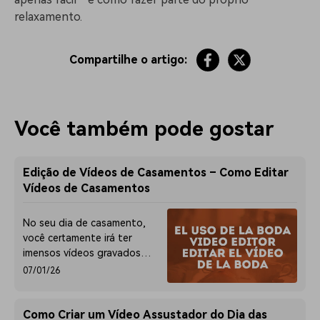
relaxamento.
Compartilhe o artigo:
Você também pode gostar
Edição de Vídeos de Casamentos – Como Editar
Vídeos de Casamentos
No seu dia de casamento,
você certamente irá ter
imensos vídeos gravados
dos momentos mais
07/01/26
românticos. Neste artigo
vou lhe ensinar como pode
editar um vídeo de
Como Criar um Vídeo Assustador do Dia das