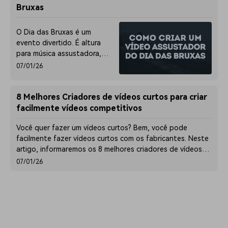
casamento com um simples
Bruxas
software de ed
O Dia das Bruxas é um
evento divertido. É altura
para música assustadora,
comida deliciosa e bons
07/01/26
filmes de terror.
8 Melhores Criadores de vídeos curtos para criar
facilmente vídeos competitivos
Você quer fazer um vídeos curtos? Bem, você pode
facilmente fazer vídeos curtos com os fabricantes. Neste
artigo, informaremos os 8 melhores criadores de vídeos
curtos para criar vídeos incríveis!
07/01/26