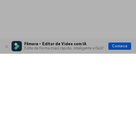
Filmora – Editor de Vídeo com IA
Comece
Edite de forma mais rápida, inteligente e fácil!
Produtos Maravilhosos
Wondershare
Explore IA
Centro de Ajuda