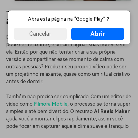
Tente Gravar Sua Própria Rotina de ASMR
Abra esta página na “Google Play”？
à Noite
Abrir
Cancelar
Depois de sentir como uma rotina noturna de ASMR
pode ser relaxante, é difícil imaginar suas noites sem
ela. Então por que não tentar criar a sua própria
versão e compartilhar esse momento de calma com
outras pessoas? Produzir seu próprio vídeo pode ser
um projetinho relaxante, quase como um ritual criativo
antes de dormir.
Também não precisa ser complicado. Com um editor de
vídeo como
Filmora Mobile
, o processo se torna super
simples e até bem divertido. O recurso
AI Reels Maker
ajuda você a montar clipes rapidamente, assim você
pode focar em capturar aquele clima suave e tranquilo.