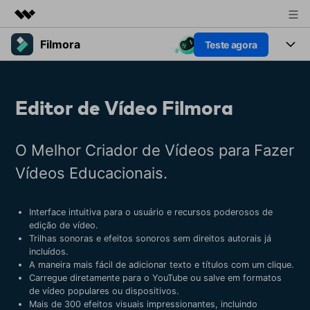
Filmora
Teste agora
Produtos em destaque
Criatividade digital com IA generativa
Produtos
Negócios
Utilitários
Editor de Vídeo Filmora
Visão geral
Plataformas
IA
Sobre nós
Soluções
Funcionalidades
Vídeo/Imagem
O Melhor Criador de Vídeos para Fazer
Sala de imprensa
Soluções
Recursos criativos
Vídeos Educacionais.
Áudio
Filmora para
Loja
Recursos
Textos
Criar
Interface intuitiva para o usuário e recursos poderosos de
Suporte
Central de ajuda
edição de vídeo.
Trilhas sonoras e efeitos sonoros sem direitos autorais já
Prompts de Vídeo
Tendências de Vídeo
incluídos.
Mais de 100 prompts
Descubra as 10 principais
Preços
Entrar
A maneira mais fácil de adicionar texto e títulos com um clique.
populares para gerar vídeos
tendências de marketing de
Carregue diretamente para o YouTube ou salve em formatos
Fale conosco
Histórias de clientes
semelhantes em segundos
vídeo em 2025
de vídeo populares ou dispositivos.
Estamos aqui para ajudar
Veja como nossos clientes
Mais de 300 efeitos visuais impressionantes, incluindo
alcançam sucesso