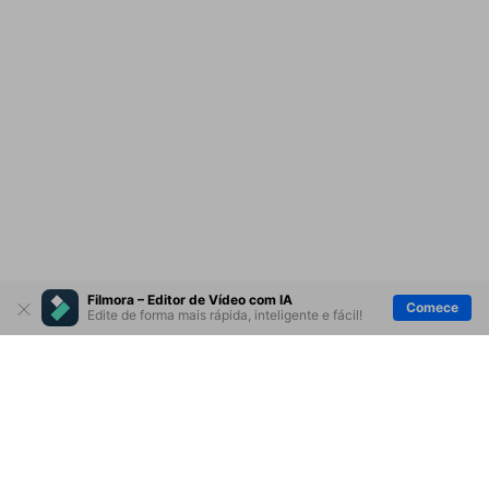
Filmora – Editor de Vídeo com IA
Comece
Edite de forma mais rápida, inteligente e fácil!
Produtos Maravilhosos
Wondershare