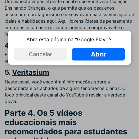
Um aspecto especial deste canal é que você verá Crianças
Ensinando Crianças, o que permite que os pequenos
assumam o protagonismo e se envolvam na disseminação de
ideias e habilidades aqui. Aqui, jovens líderes de pensamento
em todas as áreas explicam o inovador, o improvável e o
incrível de seus mundos.
Abra esta página na “Google Play”？
4.
Vihart
Abrir
Cancelar
Este canal é administrado por um matemático, que publica
vídeos sobre faça você mesmo e esboços.
5.
Veritasium
Neste canal, você encontrará informações sobre a
descoberta e os achados de alguns fenômenos diários. O
foco principal deste canal do YouTube é revelar a verdade
óbvia.
Parte 4. Os 5 vídeos
educacionais mais
recomendados para estudantes