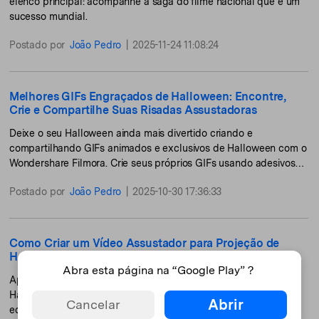
elenco principal: acompanhe a saga do filme nacional que é um
sucesso mundial.
Postado por
João Pedro
|
2025-11-24 11:08:24
Melhores GIFs Engraçados de Halloween: Encontre,
Crie e Compartilhe Suas Risadas Assustadoras
Deixe o seu Halloween ainda mais divertido criando e
compartilhando GIFs animados e exclusivos de Halloween com o
Wondershare Filmora. Crie seus próprios GIFs usando adesivos
temáticos, textos assustadores e transições suaves.
Postado por
João Pedro
|
2025-10-30 17:36:33
Como Criar um Vídeo Assustador para Projeção de
Halloween: Guia Passo a Passo
Abra esta página na “Google Play”？
Aprenda a criar um vídeo assustador para projeção de
Halloween, com dicas práticas de planejamento, gravação e
Abrir
Cancelar
edição para garantir o máximo de impacto arrepiante!