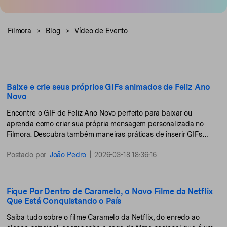
Buscar
Enciclopédia de Vídeo
Inspire-se com Filmora
Filmora
>
Blog
>
Vídeo de Evento
Aprenda os termos técnicos
Encontre aqui o que outros
Programa de afiliados
de edição de vídeo
usuários criam com o Filmora
Acesse parcerias de nível
empresarial
Suporte
Hub de Criadores
Efeitos Especiais DIY
Baixe e crie seus próprios GIFs animados de Feliz Ano
Mostre sua criatividade
Crie efeitos de vídeo
Novo
Saiba mais
ilimitada com o Hub de
profissionais por conta própria
Criadores
Encontre o GIF de Feliz Ano Novo perfeito para baixar ou
aprenda como criar sua própria mensagem personalizada no
Filmora. Descubra também maneiras práticas de inserir GIFs
Comunidade
direto nos seus vídeos.
Postado por
João Pedro
|
2026-03-18 18:36:16
Blog
Fique Por Dentro de Caramelo, o Novo Filme da Netflix
Que Está Conquistando o País
Saiba tudo sobre o filme Caramelo da Netflix, do enredo ao