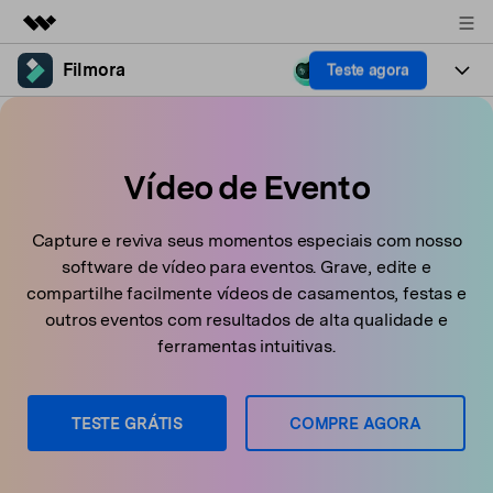
Filmora
Teste agora
Produtos em destaque
Criatividade digital com IA generativa
Produtos
Negócios
Utilitários
Visão geral
Plataformas
Vídeo de Evento
IA
Sobre nós
Soluções
Funcionalidades
Vídeo/Imagem
Soluções
Sala de imprensa
Capture e reviva seus momentos especiais com nosso
Recursos criativos
software de vídeo para eventos. Grave, edite e
Áudio
Filmora para
Recursos
Loja
compartilhe facilmente vídeos de casamentos, festas e
Textos
outros eventos com resultados de alta qualidade e
Criar
ferramentas intuitivas.
Central de ajuda
Suporte
Prompts de Vídeo
Tendências de Vídeo
Mais de 100 prompts
Descubra as 10 principais
Preços
Entrar
TESTE GRÁTIS
COMPRE AGORA
populares para gerar vídeos
tendências de marketing de
Fale conosco
Histórias de clientes
semelhantes em segundos
vídeo em 2025
Estamos aqui para ajudar
Veja como nossos clientes
alcançam sucesso