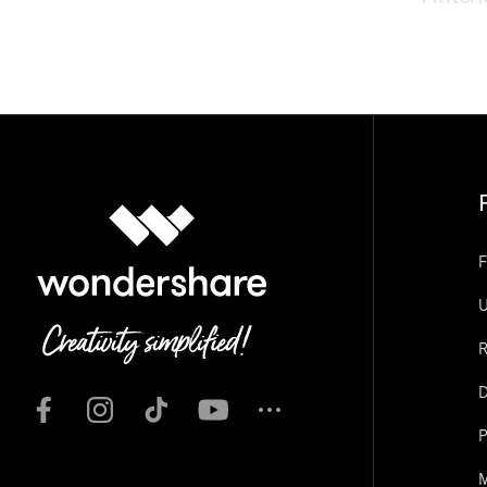
F
U
R
D
P
M