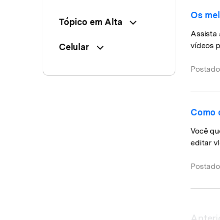
Os mel
Tópico em Alta
Assista 
vídeos p
Celular
Postado
Como c
Você qu
editar 
Postado
Anteri