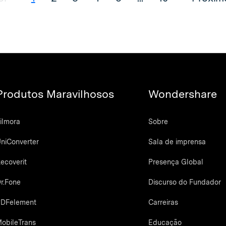
Produtos Maravilhosos
Wondershare
ilmora
Sobre
niConverter
Sala de imprensa
ecoverit
Presença Global
r.Fone
Discurso do Fundador
DFelement
Carreiras
obileTrans
Educação