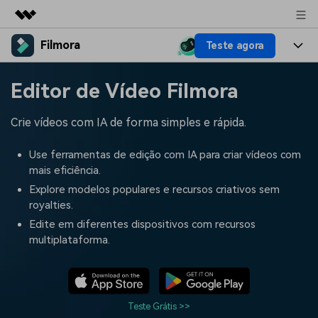
Filmora
Teste agora
Produtos em destaque
Criatividade digital com IA generativa
Produtos
Negócios
Editor de Vídeo Filmora
Utilitários
Visão geral
Plataformas
IA
Sobre nós
Crie vídeos com IA de forma simples e rápida.
Soluções
Funcionalidades
Vídeo/Imagem
Soluções
Sala de imprensa
Use ferramentas de edição com IA para criar vídeos com
Recursos criativos
mais eficiência.
Áudio
Filmora para
Recursos
Loja
Explore modelos populares e recursos criativos sem
royalties.
Textos
Criar
Central de ajuda
Suporte
Edite em diferentes dispositivos com recursos
multiplataforma.
Prompts de Vídeo
Tendências de Vídeo
Mais de 100 prompts
Descubra as 10 principais
Preços
Entrar
populares para gerar vídeos
tendências de marketing de
Fale conosco
Histórias de clientes
semelhantes em segundos
vídeo em 2025
Estamos aqui para ajudar
Veja como nossos clientes
Teste Grátis >>
alcançam sucesso