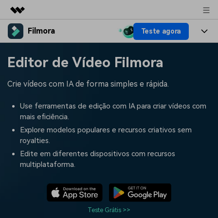
Filmora
Teste agora
Produtos em destaque
Criatividade digital com IA generativa
Produtos
Negócios
Editor de Vídeo Filmora
Utilitários
Visão geral
Plataformas
IA
Sobre nós
Crie vídeos com IA de forma simples e rápida.
Soluções
Funcionalidades
Vídeo/Imagem
Soluções
Sala de imprensa
Use ferramentas de edição com IA para criar vídeos com
Recursos criativos
mais eficiência.
Áudio
Filmora para
Recursos
Loja
Explore modelos populares e recursos criativos sem
royalties.
Textos
Criar
Central de ajuda
Suporte
Edite em diferentes dispositivos com recursos
multiplataforma.
Prompts de Vídeo
Tendências de Vídeo
Mais de 100 prompts
Descubra as 10 principais
Preços
Entrar
populares para gerar vídeos
tendências de marketing de
Fale conosco
Histórias de clientes
semelhantes em segundos
vídeo em 2025
Estamos aqui para ajudar
Veja como nossos clientes
Teste Grátis >>
alcançam sucesso