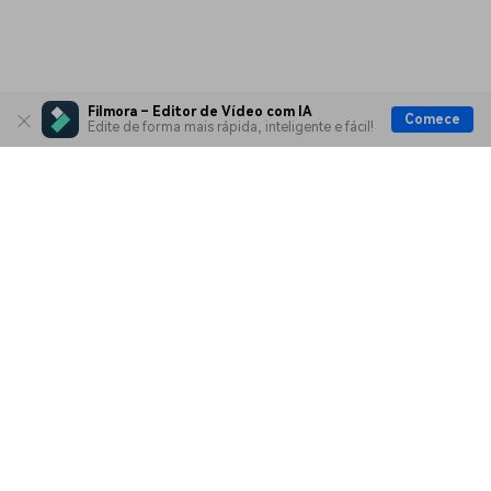
Filmora – Editor de Vídeo com IA
Comece
Edite de forma mais rápida, inteligente e fácil!
Produtos Maravilhosos
Wondershare
Explore IA
Centro de Ajuda