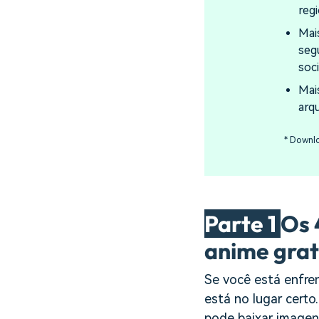
reg
Mai
seg
soci
Mai
arq
* Downl
Parte 1
Os 
anime gra
Se você está enfren
está no lugar certo
pode baixar imagen