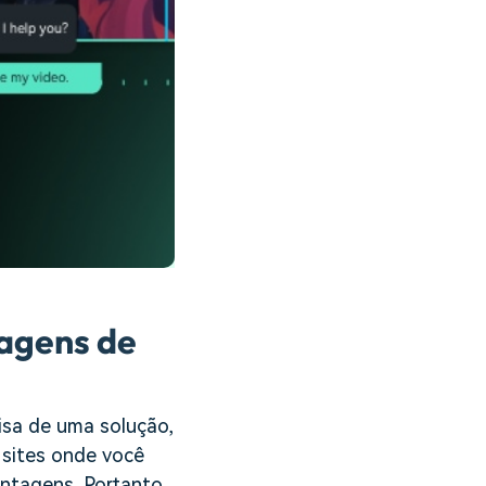
magens de
isa de uma solução,
s sites onde você
ntagens. Portanto,