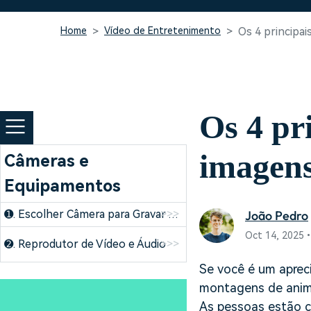
Home
Vídeo de Entretenimento
Os 4 principa
Os 4 pri
imagens
Câmeras e
Equipamentos
João Pedro
>>>
➊. Escolher Câmera para Gravar Vídeos
Oct 14, 2025
➋. Reprodutor de Vídeo e Áudio
>>>
Se você é um aprec
montagens de anime
As pessoas estão c