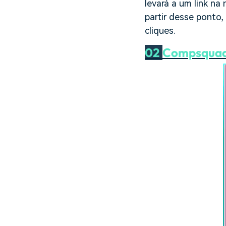
levará a um link na
partir desse ponto
cliques.
02
Compsquad