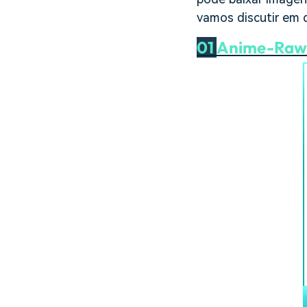
vamos discutir em d
01
Anime-Raw