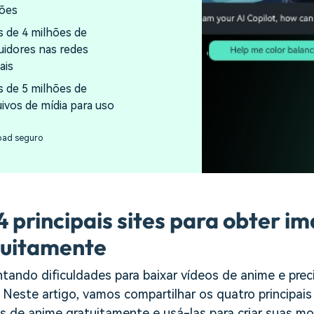
iões
s de 4 milhões de
uidores nas redes
ais
s de 5 milhões de
uivos de mídia para uso
oad seguro
4 principais sites para obter i
tuitamente
tando dificuldades para baixar vídeos de anime e prec
. Neste artigo, vamos compartilhar os quatro principai
s de anime gratuitamente e usá-las para criar suas mo