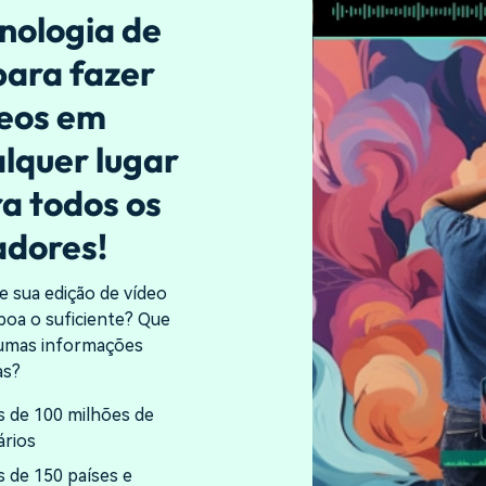
nologia de
para fazer
deos em
lquer lugar
a todos os
adores!
e sua edição de vídeo
boa o suficiente? Que
gumas informações
as?
s de 100 milhões de
ários
s de 150 países e