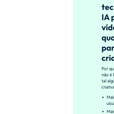
tec
IA 
ví
qua
par
cri
Por qu
não é 
tal al
criativ
Mai
usu
Mai