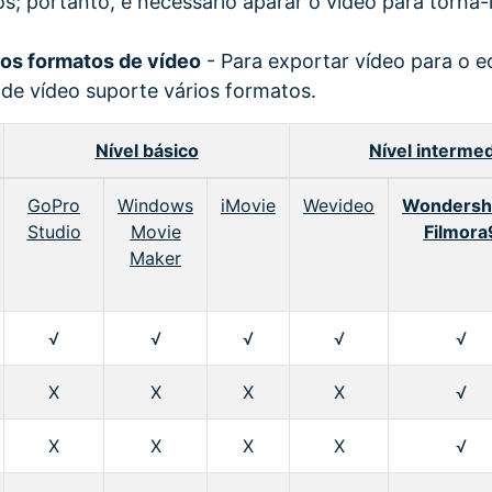
s; portanto, é necessário aparar o vídeo para torná-
ios formatos de vídeo
- Para exportar vídeo para o ed
 de vídeo suporte vários formatos.
Nível básico
Nível intermed
GoPro
Windows
iMovie
Wevideo
Wondersh
Studio
Movie
Filmora
Maker
√
√
√
√
√
X
X
X
X
√
X
X
X
X
√