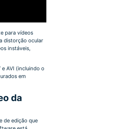
e para vídeos
 distorção ocular
os instáveis,
e AVI (incluindo o
pturados em
deo da
e de edição que
ftware está