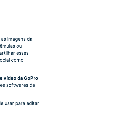
 as imagens da
rêmulas ou
rtilhar esses
social como
de vídeo da GoPro
es softwares de
e usar para editar