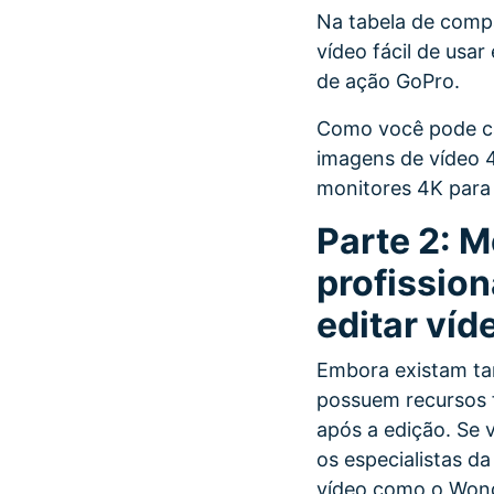
Na tabela de comp
vídeo fácil de usa
de ação GoPro.
Como você pode ca
imagens de vídeo 
monitores 4K para 
Parte 2: M
profission
editar ví
Embora existam tan
possuem recursos 
após a edição. Se 
os especialistas d
vídeo como o Wond