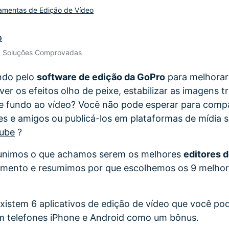
amentas de Edição de Vídeo
Ver todos os produtos
Teste Grátis
Teste Grátis
o
Teste Grátis
• Soluções Comprovadas
ndo pelo
software de edição da GoPro
para melhorar
r os efeitos olho de peixe, estabilizar as imagens t
e fundo ao vídeo? Você não pode esperar para compa
res e amigos ou publicá-los em plataformas de mídia 
ube
?
 reunimos o que achamos serem os melhores
editores 
ento e resumimos por que escolhemos os 9 melhor
xistem 6 aplicativos de edição de vídeo que você pod
m telefones iPhone e Android como um bônus.