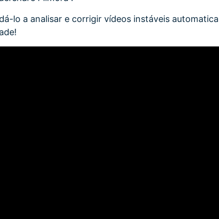
dá-lo a analisar e corrigir vídeos instáveis automati
dade!