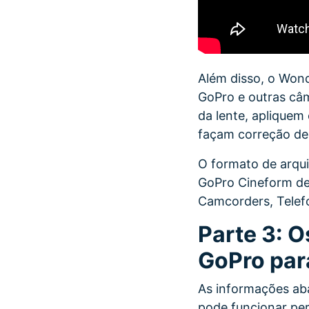
Além disso, o Wond
GoPro e outras câm
da lente, apliquem 
façam correção de 
O formato de arqu
GoPro Cineform de
Camcorders, Telef
Parte 3: O
GoPro par
As informações ab
pode funcionar per