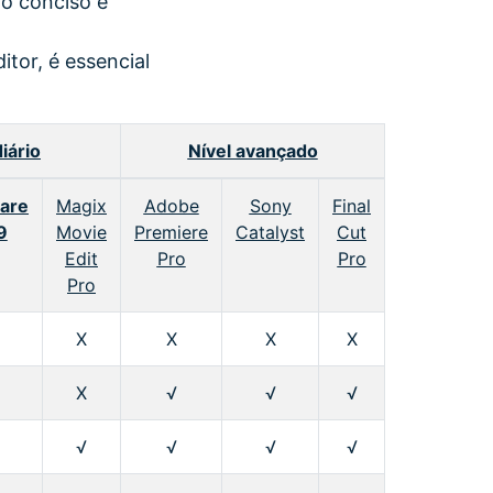
lo conciso e
itor, é essencial
iário
Nível avançado
are
Magix
Adobe
Sony
Final
9
Movie
Premiere
Catalyst
Cut
Edit
Pro
Pro
Pro
X
X
X
X
X
√
√
√
√
√
√
√