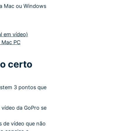
ara Mac ou Windows
al em vídeo)
/ Mac PC
eo certo
xistem 3 pontos que
 vídeo da GoPro se
s de vídeo que não