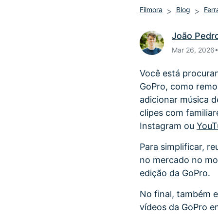
Filmora
Blog
Ferr
João Pedr
Mar 26, 2026
Você está procura
GoPro, como remove
adicionar música d
clipes com familia
Instagram ou
YouT
Para simplificar,
no mercado no mom
edição da GoPro.
No final, também e
vídeos da GoPro e