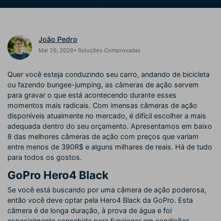
Buscar
Enciclopédia de Vídeo
Inspire-se com Filmora
Aprenda os termos técnicos
Encontre aqui o que outros
Programa de afiliados
João Pedro
de edição de vídeo
usuários criam com o Filmora
Acesse parcerias de nível
Mar 26, 2026• Soluções Comprovadas
empresarial
Quer você esteja conduzindo seu carro, andando de bicicleta
Hub de Criadores
Efeitos Especiais DIY
Suporte
ou fazendo bungee-jumping, as câmeras de ação servem
Mostre sua criatividade
Crie efeitos de vídeo
para gravar o que está acontecendo durante esses
Saiba mais
ilimitada com o Hub de
profissionais por conta própria
momentos mais radicais. Com imensas câmeras de ação
Criadores
disponíveis atualmente no mercado, é difícil escolher a mais
adequada dentro do seu orçamento. Apresentamos em baixo
Comunidade
8 das melhores câmeras de ação com preços que variam
entre menos de 390R$ e alguns milhares de reais. Há de tudo
Blog
para todos os gostos.
GoPro Hero4 Black
Se você está buscando por uma câmera de ação poderosa,
então você deve optar pela Hero4 Black da GoPro. Esta
câmera é de longa duração, à prova de água e foi
especialmente concebida para funcionar em condições