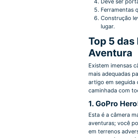
Deve ser portá
Ferramentas q
Construção le
lugar.
Top 5 das
Aventura
Existem imensas c
mais adequadas pa
artigo em seguida
caminhada com tod
1.
GoPro Hero
Esta é a câmera ma
aventuras; você po
em terrenos advers