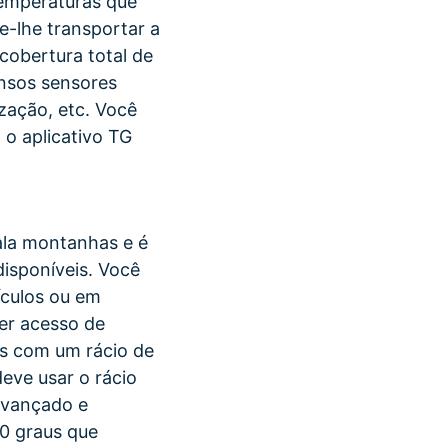
temperaturas que
e-lhe transportar a
cobertura total de
ensos sensores
zação, etc. Você
 o aplicativo TG
ala montanhas e é
sponíveis. Você
ículos ou em
ter acesso de
ps com um rácio de
eve usar o rácio
avançado e
0 graus que