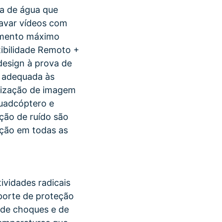
va de água que
avar vídeos com
amento máximo
ibilidade Remoto +
design à prova de
 adequada às
lização de imagem
quadcóptero e
ção de ruído são
ração em todas as
ividades radicais
orte de proteção
a de choques e de