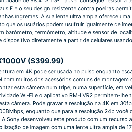
ndidade de 98.4’. A TG-Tracker consegue resistir a 
aus F e o seu design resistente contra poeiras permit
has íngremes. A sua lente ultra ampla oferece uma 
to que os usuários podem usufruir igualmente de im
 barômetro, termômetro, altitude e sensor de locali
 dispositivo diretamente a partir de celulares usando
X1000V ($399.99)
entura em 4K pode ser usada no pulso enquanto esc
 com muitos dos acessórios comuns de montagem di
ntar esta câmera num tripé, numa superfície, em ve
ctividade Wi-Fi e o aplicativo RM-LVR2 permitem-lhe 
 esta câmera. Pode gravar a resolução na 4K em 30f
100BMbps, enquanto que para a resolução 24p você d
. A Sony desenvolveu este produto com um recurso 
bilização de imagem com uma lente ultra ampla de 17