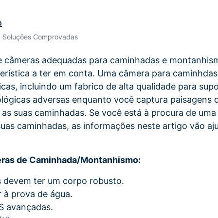
Ver todos os produtos
Teste Grátis
o
Teste Grátis
Teste Grátis
• Soluções Comprovadas
 câmeras adequadas para caminhadas e montanhism
cterística a ter em conta. Uma câmera para caminhda
cas, incluindo um fabrico de alta qualidade para sup
lógicas adversas enquanto você captura paisagens d
e as suas caminhadas. Se você está à procura de um
suas caminhadas, as informações neste artigo vão aj
ras de Caminhada/Montanhismo:
 devem ter um corpo robusto.
r à prova de água.
S avançadas.