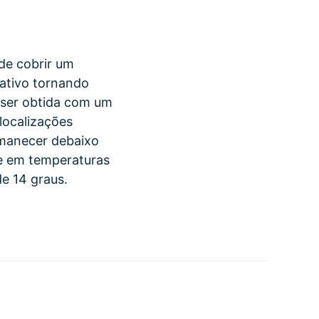
de cobrir um
ativo tornando
e ser obtida com um
localizações
rmanecer debaixo
ue em temperaturas
e 14 graus.