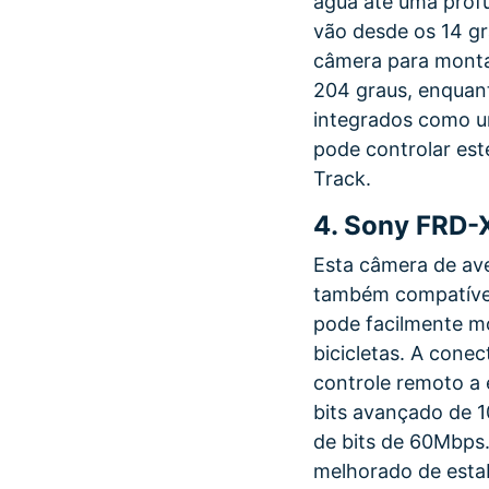
água até uma profu
vão desde os 14 gr
câmera para montan
204 graus, enquan
integrados como um
pode controlar este
Track.
4.
Sony FRD-
Esta câmera de av
também compatível
pode facilmente mo
bicicletas. A cone
controle remoto a
bits avançado de 
de bits de 60Mbps
melhorado de esta