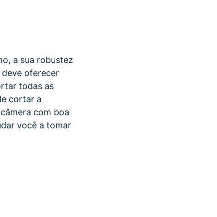
o, a sua robustez
s deve oferecer
ortar todas as
e cortar a
a câmera com boa
udar você a tomar