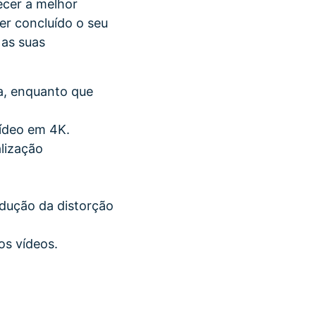
recer a melhor
er concluído o seu
 as suas
a, enquanto que
ídeo em 4K.
lização
dução da distorção
os vídeos.