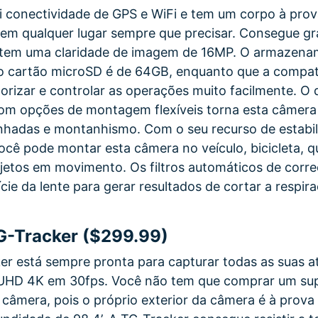
i conectividade de GPS e WiFi e tem um corpo à pro
em qualquer lugar sempre que precisar. Consegue gr
 tem uma claridade de imagem de 16MP. O armazen
lo cartão microSD é de 64GB, enquanto que a compat
rizar e controlar as operações muito facilmente. O 
om opções de montagem flexíveis torna esta câmera
nhadas e montanhismo. Com o seu recurso de estabi
você pode montar esta câmera no veículo, bicicleta, 
jetos em movimento. Os filtros automáticos de corre
ície da lente para gerar resultados de cortar a respi
-Tracker ($299.99)
r está sempre pronta para capturar todas as suas at
UHD 4K em 30fps. Você não tem que comprar um sup
a câmera, pois o próprio exterior da câmera é à prov