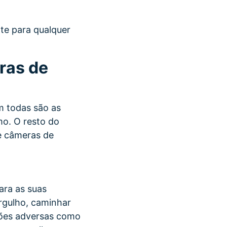
te para qualquer
ras de
m todas são as
o. O resto do
e câmeras de
ara as suas
rgulho, caminhar
ções adversas como